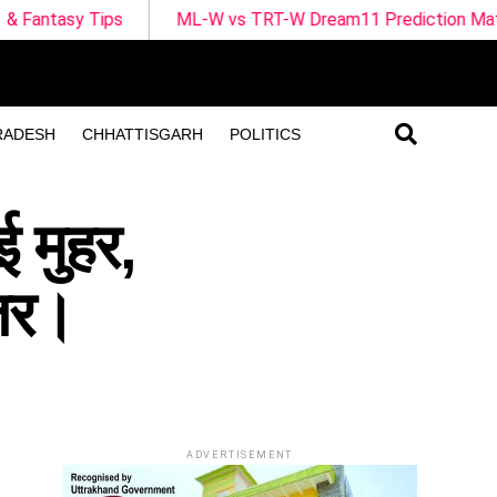
L-W vs TRT-W Dream11 Prediction Match 25 | The Hundred 
RADESH
CHHATTISGARH
POLITICS
ई मुहर,
नजर।
ADVERTISEMENT