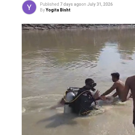
Published
7 days ago
on
July 31, 2026
By
Yogita Bisht
पढ़े धामी कैबिनेट के प्रमुख फैसले
GST संशोधित अध्यादेश को मंजूरी।
नैनीताल हाईकोर्ट के लिए हल्द्वानी गौलापार में 30 
राज्य क्रीड़ा विश्वविद्यालय हल्द्वानी के लिए 122 पद
जल जीवन मिशन में केंद्र की गाइडलाइंस लागू होंगी