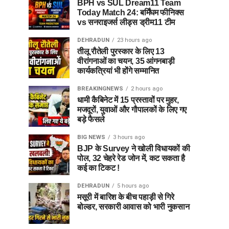
BPH vs SUL Dream11 Team
Today Match 24: बर्मिंघम फीनिक्स
vs सनराइजर्स लीड्स ड्रीम11 टीम
DEHRADUN
23 hours ago
तीलू रौतेली पुरस्कार के लिए 13
वीरांगनाओं का चयन, 35 आंगनबाड़ी
कार्यकत्रियां भी होंगे सम्मानित
BREAKINGNEWS
2 hours ago
धामी कैबिनेट में 15 प्रस्तावों पर मुहर,
मजदूरों, युवाओं और गौपालकों के लिए गए
बड़े फैसले
BIG NEWS
3 hours ago
BJP के Survey ने खोली विधायकों की
पोल, 32 चेहरे रेड जोन में, कट सकता है
कई का टिकट !
DEHRADUN
5 hours ago
मसूरी में बारिश के बीच पहाड़ी से गिरे
बोल्डर, सरकारी आवास को भारी नुकसान