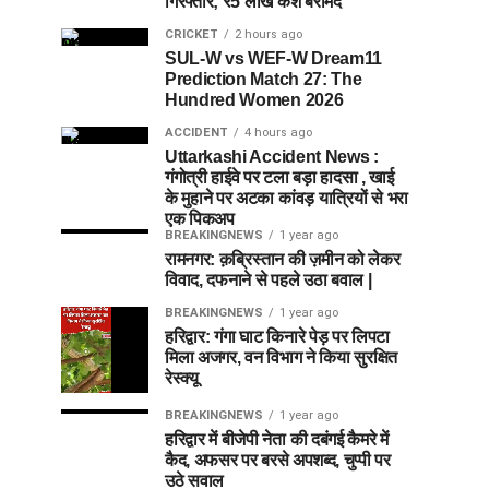
गिरफ्तार; ₹5 लाख कैश बरामद
CRICKET
2 hours ago
SUL-W vs WEF-W Dream11
Prediction Match 27: The
Hundred Women 2026
ACCIDENT
4 hours ago
Uttarkashi Accident News :
गंगोत्री हाईवे पर टला बड़ा हादसा , खाई
के मुहाने पर अटका कांवड़ यात्रियों से भरा
एक पिकअप
BREAKINGNEWS
1 year ago
रामनगर: क़ब्रिस्तान की ज़मीन को लेकर
विवाद, दफनाने से पहले उठा बवाल |
BREAKINGNEWS
1 year ago
हरिद्वार: गंगा घाट किनारे पेड़ पर लिपटा
मिला अजगर, वन विभाग ने किया सुरक्षित
रेस्क्यू
BREAKINGNEWS
1 year ago
हरिद्वार में बीजेपी नेता की दबंगई कैमरे में
कैद, अफसर पर बरसे अपशब्द, चुप्पी पर
उठे सवाल