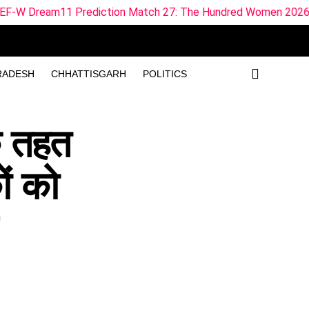
iction Match 27: The Hundred Women 2026
Haridwar News:
RADESH
CHHATTISGARH
POLITICS
के तहत
ों को