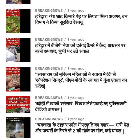
BREAKINGNEWS
1 year ago
हरिद्वार: गंगा घाट किनारे पेड़ पर लिपटा मिला अजगर, वन
विभाग ने किया सुरक्षित रेस्क्यू
BREAKINGNEWS
1 year ago
हरिद्वार में बीजेपी नेता की दबंगई कैमरे में कैद, अफसर पर
बरसे अपशब्द, चुप्पी पर उठे सवाल
BREAKINGNEWS
1 year ago
“सासाराम की मुस्लिम महिलाओं ने रचाया मेहंदी से
‘ऑपरेशन सिन्दूर’, पीएम मोदी के स्वागत में गूंजा एकता का
संदेश|
BREAKINGNEWS
1 year ago
भदोही में खाकी शर्मसार: रिश्वत लेते पकड़े गए पुलिसकर्मी,
वीडियो वायरल |
BREAKINGNEWS
1 year ago
“चकराता के टाइगर फॉल में प्रकृति का कहर — भारी पेड़
और पत्थरों के गिरने से 2 की मौके पर मौत, कई घायल |