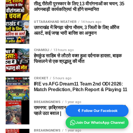
तीलू रौतेली पुरस्कार के लिए 13 वीरांगनाओं का चयन, 35
आंगनबाड़ी कार्यकत्रियां भी होंगे सम्मानित
UTTARAKHAND WEATHER
14 hours ago
उत्तराखंड में बिगड़ा रहेगा मौसम, 3 जिलों के लिए ऑरेंज
अलर्ट, कई जगह भारी बारिश का अनुमान
CHAMOLI
13 hours ago
हेमकुंड साहिब से लौटते वक्त हुआ दर्दनाक हादसा, बाइक
फिसलने से एक श्रद्धालु की मौत
CRICKET
5 hours ago
IRE vs AFG Dream11 Team 2nd ODI 2026:
Match Prediction, Pitch Report & Playing 11
BREAKINGNEWS
1 year ago
रामनगर: क़ब्रिस्तान की ज़मीन को लेकर विवाद, दफनाने से
Follow Our Facebook
पहले उठा बवाल |
Join Our WhatsApp Channel
BREAKINGNEWS
1 year ago