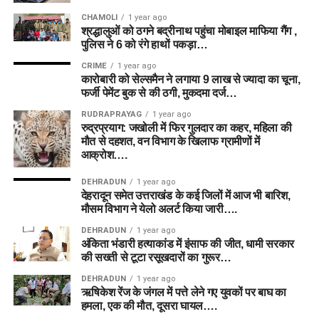
CHAMOLI
1 year ago
श्रद्धालुओं को ठगने बद्रीनाथ पहुंचा मोबाइल माफिया गैंग ,
पुलिस ने 6 को रंगे हाथों पकड़ा…
CRIME
1 year ago
कारोबारी को सेल्समैन ने लगाया 9 लाख से ज्यादा का चूना,
फर्जी पेमेंट बुक से की ठगी, मुकदमा दर्ज…
RUDRAPRAYAG
1 year ago
रुद्रप्रयाग: जखोली में फिर गुलदार का कहर, महिला की
मौत से दहशत, वन विभाग के खिलाफ ग्रामीणों में
आक्रोश….
DEHRADUN
1 year ago
देहरादून समेत उत्तराखंड के कई जिलों में आज भी बारिश,
मौसम विभाग ने येलो अलर्ट किया जारी….
DEHRADUN
1 year ago
अंकिता भंडारी हत्याकांड में इंसाफ की जीत, धामी सरकार
की सख्ती से टूटा रसूखदारों का गुरूर…
DEHRADUN
1 year ago
ऋषिकेश रेंज के जंगल में पत्ते लेने गए युवकों पर बाघ का
हमला, एक की मौत, दूसरा घायल….