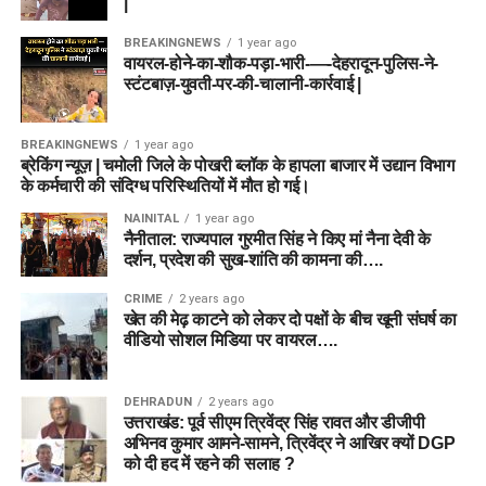
|
BREAKINGNEWS
1 year ago
वायरल-होने-का-शौक-पड़ा-भारी-—-देहरादून-पुलिस-ने-
स्टंटबाज़-युवती-पर-की-चालानी-कार्रवाई |
BREAKINGNEWS
1 year ago
ब्रेकिंग न्यूज़ | चमोली जिले के पोखरी ब्लॉक के हापला बाजार में उद्यान विभाग
के कर्मचारी की संदिग्ध परिस्थितियों में मौत हो गई।
NAINITAL
1 year ago
नैनीताल: राज्यपाल गुरमीत सिंह ने किए मां नैना देवी के
दर्शन, प्रदेश की सुख-शांति की कामना की….
CRIME
2 years ago
खेत की मेढ़ काटने को लेकर दो पक्षों के बीच खूनी संघर्ष का
वीडियो सोशल मिडिया पर वायरल….
DEHRADUN
2 years ago
उत्तराखंड: पूर्व सीएम त्रिवेंद्र सिंह रावत और डीजीपी
अभिनव कुमार आमने-सामने, त्रिवेंद्र ने आखिर क्यों DGP
को दी हद में रहने की सलाह ?