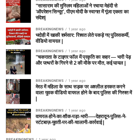
“सासाराम की मुस्लिम महिलाओं ने रचाया मेहंदी से
‘ऑपरेशन सिन्दूर’, पीएम मोदी के स्वागत में गूंजा एकता का
संदेश|
BREAKINGNEWS
1 year ago
भदोही में खाकी शर्मसार: रिश्वत लेते पकड़े गए पुलिसकर्मी,
वीडियो वायरल |
BREAKINGNEWS
1 year ago
“चकराता के टाइगर फॉल में प्रकृति का कहर — भारी पेड़
और पत्थरों के गिरने से 2 की मौके पर मौत, कई घायल |
BREAKINGNEWS
1 year ago
मेरठ में महिला के साथ सड़क पर अश्लील हरकत करने
वाला युवक वीडियो वायरल होने के बाद पुलिस की गिरफ्त में
|
BREAKINGNEWS
1 year ago
वायरल-होने-का-शौक-पड़ा-भारी-—-देहरादून-पुलिस-ने-
स्टंटबाज़-युवती-पर-की-चालानी-कार्रवाई |
BREAKINGNEWS
1 year ago