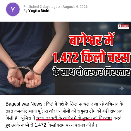
INDIAN NAVY LIEUTENANT
SHRUTI ASWAL BAGESHWAR
UTTARAKHAND PROUD DAUGHTER
Published
2 days ago
on
August 4, 2026
By
Yogita Bisht
WOMEN IN DEFENCE FORCES
UP NEXT
सोशल मीडिया पर वायरल होने की चाहत में हाईवे पर किया स्टंट, दून
पुलिस ने उतारी फेम की खुमारी…
DON'T MISS
जिसे समझा था हमसफर, उसी ने रच दी मौत की साजिश !
Bageshwar News : जिले में नशे के खिलाफ चलाए जा रहे अभियान के
तहत कपकोट थाना पुलिस और एसओजी की संयुक्त टीम को बड़ी सफलता
मिली है। पुलिस ने
चरस तस्करी के आरोप में दो युवकों को गिरफ्तार
करते
हुए उनके कब्जे से 1.472 किलोग्राम चरस बरामद की है।