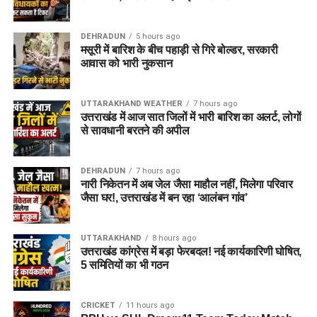
घायलों का इलाज जारी
DEHRADUN
5 hours ago
फिलहाल, अधिकांश घायलों का इलाज डडेलधुरा अस्पताल में किया जा रहा
मसूरी में बारिश के बीच पहाड़ी से गिरे बोल्डर, सरकारी
है, जबकि गंभीर रूप से घायलों को बेहतर उपचार के लिए धनगढ़ी रेफर किया
आवास को भारी नुकसान
गया है. प्रशासन द्वारा पूरे मामले की जांच की जा रही है।
UTTARAKHAND WEATHER
7 hours ago
उत्तराखंड में आज सात जिलों में भारी बारिश का अलर्ट, लोगों
से सावधानी बरतने की अपील
DEHRADUN
7 hours ago
नारी निकेतन में अब जेल जैसा माहौल नहीं, मिलेगा परिवार
जैसा घर!, उत्तराखंड में बन रहा ‘आलंबन गांव’
UTTARAKHAND
8 hours ago
उत्तराखंड कांग्रेस में बड़ा फेरबदल! नई कार्यकारिणी घोषित,
5 समितियों का भी गठन
CRICKET
11 hours ago