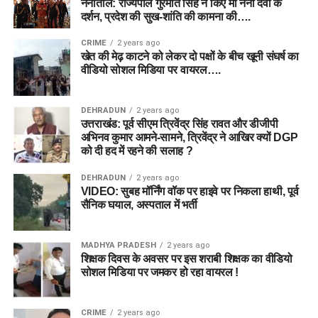
नैनीताल: राज्यपाल गुरमीत सिंह ने किए मां नैना देवी के
दर्शन, प्रदेश की सुख-शांति की कामना की….
CRIME
2 years ago
खेत की मेढ़ काटने को लेकर दो पक्षों के बीच खूनी संघर्ष का
वीडियो सोशल मिडिया पर वायरल….
DEHRADUN
2 years ago
उत्तराखंड: पूर्व सीएम त्रिवेंद्र सिंह रावत और डीजीपी
अभिनव कुमार आमने-सामने, त्रिवेंद्र ने आखिर क्यों DGP
को दी हद में रहने की सलाह ?
DEHRADUN
2 years ago
VIDEO: सुबह मॉर्निंग वॉक पर हाइवे पर निकला हाथी, पूर्व
सैनिक घयाल, अस्पताल में भर्ती
MADHYA PRADESH
2 years ago
शिक्षक दिवस के अवसर पर इस शराबी शिक्षक का वीडियो
सोशल मिडिया पर जमकर हो रहा वायरल !
CRIME
2 years ago