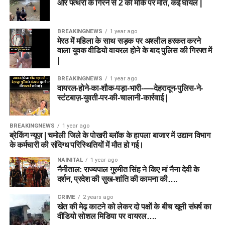
और पत्थरों के गिरने से 2 की मौके पर मौत, कई घायल |
BREAKINGNEWS
1 year ago
मेरठ में महिला के साथ सड़क पर अश्लील हरकत करने
वाला युवक वीडियो वायरल होने के बाद पुलिस की गिरफ्त में
|
BREAKINGNEWS
1 year ago
वायरल-होने-का-शौक-पड़ा-भारी-—-देहरादून-पुलिस-ने-
स्टंटबाज़-युवती-पर-की-चालानी-कार्रवाई |
BREAKINGNEWS
1 year ago
ब्रेकिंग न्यूज़ | चमोली जिले के पोखरी ब्लॉक के हापला बाजार में उद्यान विभाग
के कर्मचारी की संदिग्ध परिस्थितियों में मौत हो गई।
NAINITAL
1 year ago
नैनीताल: राज्यपाल गुरमीत सिंह ने किए मां नैना देवी के
दर्शन, प्रदेश की सुख-शांति की कामना की….
CRIME
2 years ago
खेत की मेढ़ काटने को लेकर दो पक्षों के बीच खूनी संघर्ष का
वीडियो सोशल मिडिया पर वायरल….