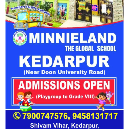
लेकर बजांग जिले के सुनकुडा गांव जा रही थी. इसी दौरान पुरचूंणी
हादसे का कारण अभी तक पता नहीं चल पाया. पुलिस के मुताबिक प्रथम
नगरपालिका वार्ड-7 के बड़गांव मोड़ के पास बस अचानक अनियंत्रित हो गई
दृष्टया ओवेरस्पीडिंग को हादसे का कारण माना जा रहा है. घटना की जांच
और करीब 150 मीटर गहरी खाई में जा गिरी. हादसा होते ही मौके पर अफरा-
जारी है
तफरी मच गई.
ये भी पढ़ें-
पिथौरागढ़ में गहरी खाई में गिरने से युवक की मौत, परिजनों में मचा
कोहराम
पुलिस और स्थानीय लोगों ने किया रेस्क्यू
इसके बाद स्थानीय लोगों ने तत्परता दिखाते हुए
नेपाल
एपीएफ और पुलिस के
साथ मिलकर रेस्क्यू अभियान शुरू किया. घायलों को तत्काल नजदीकी
अस्पतालों में भर्ती कराया गया, जहां उनका इलाज जारी है. हॉस्पिटल में भर्ती
कुछ घायलों की स्थिति बेहद गंभीर बताई जा रही है.
Nepal Bus Accident:
अब तक 13
बारातियों की मौत
जिला प्रहरी कार्यालय बैतडी के प्रवक्ता निरीक्षक बलदेव बडू ने बताया कि