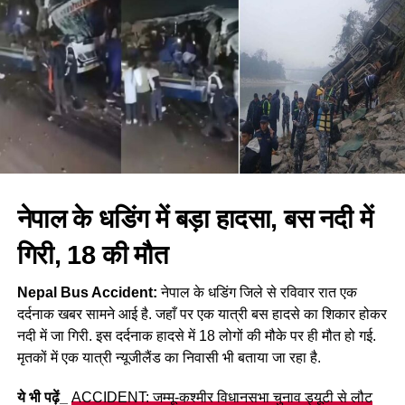
कितना हुआ है, इसकी स्वतंत्र पुष्टि अभी नहीं हो पाई है।
ये भी पढ़ें_
नेपाल में उग्र हालात: भारतीय विदेश मंत्रालय ने नागरिकों से की
नेपाल यात्रा से बचने की अपील
अब तक इस संघर्ष में मौत के आँकड़े स्पष्ट
नहीं
वहीं अमेरिकी अधिकारियों के मुताबिक इस संघर्ष में कुछ सैनिकों की मौत और
नेपाल के धडिंग में बड़ा हादसा, बस नदी में
कई अन्य के घायल होने की खबर भी सामने आई है। इसके अलावा क्षेत्र में
तैनात अमेरिकी सैनिकों और सैन्य संसाधनों को सतर्क रहने के निर्देश दिए गए
गिरी, 18 की मौत
हैं।
Nepal Bus Accident:
नेपाल के धडिंग जिले से रविवार रात एक
दर्दनाक खबर सामने आई है. जहाँ पर एक यात्री बस हादसे का शिकार होकर
नदी में जा गिरी. इस दर्दनाक हादसे में 18 लोगों की मौके पर ही मौत हो गई.
मृतकों में एक यात्री न्यूजीलैंड का निवासी भी बताया जा रहा है.
ये भी पढ़ें_
ACCIDENT: जम्मू-कश्मीर विधानसभा चुनाव ड्यूटी से लौट