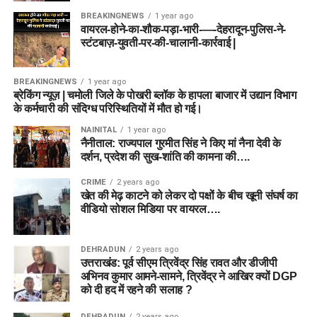
BREAKINGNEWS
1 year ago
वायरल-होने-का-शौक-पड़ा-भारी-—-देहरादून-पुलिस-ने-
स्टंटबाज़-युवती-पर-की-चालानी-कार्रवाई |
BREAKINGNEWS
1 year ago
ब्रेकिंग न्यूज़ | चमोली जिले के पोखरी ब्लॉक के हापला बाजार में उद्यान विभाग
के कर्मचारी की संदिग्ध परिस्थितियों में मौत हो गई।
NAINITAL
1 year ago
नैनीताल: राज्यपाल गुरमीत सिंह ने किए मां नैना देवी के
दर्शन, प्रदेश की सुख-शांति की कामना की….
CRIME
2 years ago
खेत की मेढ़ काटने को लेकर दो पक्षों के बीच खूनी संघर्ष का
वीडियो सोशल मिडिया पर वायरल….
DEHRADUN
2 years ago
उत्तराखंड: पूर्व सीएम त्रिवेंद्र सिंह रावत और डीजीपी
अभिनव कुमार आमने-सामने, त्रिवेंद्र ने आखिर क्यों DGP
को दी हद में रहने की सलाह ?
DEHRADUN
2 years ago