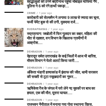
श्रद्धालुओं को ठगने बद्रीनाथ पहुंचा मोबाइल माफिया गैंग ,
पुलिस ने 6 को रंगे हाथों पकड़ा…
CRIME
1 year ago
कारोबारी को सेल्समैन ने लगाया 9 लाख से ज्यादा का चूना,
फर्जी पेमेंट बुक से की ठगी, मुकदमा दर्ज…
RUDRAPRAYAG
1 year ago
रुद्रप्रयाग: जखोली में फिर गुलदार का कहर, महिला की
मौत से दहशत, वन विभाग के खिलाफ ग्रामीणों में
आक्रोश….
DEHRADUN
1 year ago
देहरादून समेत उत्तराखंड के कई जिलों में आज भी बारिश,
मौसम विभाग ने येलो अलर्ट किया जारी….
DEHRADUN
1 year ago
अंकिता भंडारी हत्याकांड में इंसाफ की जीत, धामी सरकार
की सख्ती से टूटा रसूखदारों का गुरूर…
DEHRADUN
1 year ago
ऋषिकेश रेंज के जंगल में पत्ते लेने गए युवकों पर बाघ का
हमला, एक की मौत, दूसरा घायल….
DEHRADUN
1 year ago
राजभवन नैनीताल में मनाया गया गोवा स्थापना दिवस,