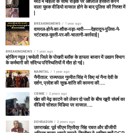
मेरठ में महिला के साथ सड़क पर अश्लील हरकत करने
वाला युवक वीडियो वायरल होने के बाद पुलिस की गिरफ्त में
|
BREAKINGNEWS
1 year ago
वायरल-होने-का-शौक-पड़ा-भारी-—-देहरादून-पुलिस-ने-
स्टंटबाज़-युवती-पर-की-चालानी-कार्रवाई |
BREAKINGNEWS
1 year ago
ब्रेकिंग न्यूज़ | चमोली जिले के पोखरी ब्लॉक के हापला बाजार में उद्यान विभाग
के कर्मचारी की संदिग्ध परिस्थितियों में मौत हो गई।
NAINITAL
1 year ago
नैनीताल: राज्यपाल गुरमीत सिंह ने किए मां नैना देवी के
दर्शन, प्रदेश की सुख-शांति की कामना की….
CRIME
2 years ago
खेत की मेढ़ काटने को लेकर दो पक्षों के बीच खूनी संघर्ष का
वीडियो सोशल मिडिया पर वायरल….
DEHRADUN
2 years ago
उत्तराखंड: पूर्व सीएम त्रिवेंद्र सिंह रावत और डीजीपी