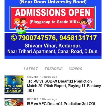
LATEST
TRENDING
VIDEOS
CRICKET
3 hours ago
TRT-W vs SOB-W Dream11 Prediction
Match 29: Pitch Report, Playing 11, Fantasy
Tips
CRICKET
3 hours ago
IRE vs AFG Dream11 Prediction 3rd ODI