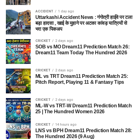
ACCIDENT
1 day ago
Uttarkashi Accident News : गंगोत्री हाईवे पर टला
बड़ा हादसा , खाई के मुहाने पर अटका कांवड़ यात्रियों से
भरा एक पिकअप
CRICKET
2 days ago
SOB vs MO Dream11 Prediction Match 26:
Dream11 Team Today The Hundred 2026
CRICKET
2 days ago
ML vs TRT Dream11 Prediction Match 25:
Pitch Report, Playing 11 & Fantasy Tips
CRICKET
2 days ago
ML-W vs TRT-W Dream11 Prediction Match
25 | The Hundred Women 2026
CRICKET
14 hours ago
LNS vs BPH Dream11 Prediction Match 28:
The Hundred 2026 (9 Aug)