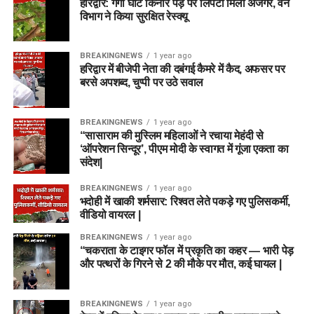
हरिद्वार: गंगा घाट किनारे पेड़ पर लिपटा मिला अजगर, वन
विभाग ने किया सुरक्षित रेस्क्यू
BREAKINGNEWS
1 year ago
हरिद्वार में बीजेपी नेता की दबंगई कैमरे में कैद, अफसर पर
बरसे अपशब्द, चुप्पी पर उठे सवाल
BREAKINGNEWS
1 year ago
“सासाराम की मुस्लिम महिलाओं ने रचाया मेहंदी से
‘ऑपरेशन सिन्दूर’, पीएम मोदी के स्वागत में गूंजा एकता का
संदेश|
BREAKINGNEWS
1 year ago
भदोही में खाकी शर्मसार: रिश्वत लेते पकड़े गए पुलिसकर्मी,
वीडियो वायरल |
BREAKINGNEWS
1 year ago
“चकराता के टाइगर फॉल में प्रकृति का कहर — भारी पेड़
और पत्थरों के गिरने से 2 की मौके पर मौत, कई घायल |
BREAKINGNEWS
1 year ago