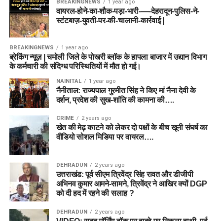
BREAKINGNEWS
1 year ago
वायरल-होने-का-शौक-पड़ा-भारी-—-देहरादून-पुलिस-ने-
स्टंटबाज़-युवती-पर-की-चालानी-कार्रवाई |
BREAKINGNEWS
1 year ago
ब्रेकिंग न्यूज़ | चमोली जिले के पोखरी ब्लॉक के हापला बाजार में उद्यान विभाग
के कर्मचारी की संदिग्ध परिस्थितियों में मौत हो गई।
NAINITAL
1 year ago
नैनीताल: राज्यपाल गुरमीत सिंह ने किए मां नैना देवी के
दर्शन, प्रदेश की सुख-शांति की कामना की….
CRIME
2 years ago
खेत की मेढ़ काटने को लेकर दो पक्षों के बीच खूनी संघर्ष का
वीडियो सोशल मिडिया पर वायरल….
DEHRADUN
2 years ago
उत्तराखंड: पूर्व सीएम त्रिवेंद्र सिंह रावत और डीजीपी
अभिनव कुमार आमने-सामने, त्रिवेंद्र ने आखिर क्यों DGP
को दी हद में रहने की सलाह ?
DEHRADUN
2 years ago