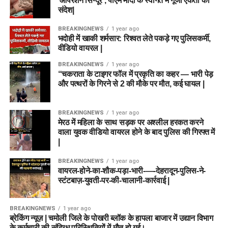
‘ऑपरेशन सिन्दूर’, पीएम मोदी के स्वागत में गूंजा एकता का
संदेश|
BREAKINGNEWS
1 year ago
भदोही में खाकी शर्मसार: रिश्वत लेते पकड़े गए पुलिसकर्मी,
वीडियो वायरल |
BREAKINGNEWS
1 year ago
“चकराता के टाइगर फॉल में प्रकृति का कहर — भारी पेड़
और पत्थरों के गिरने से 2 की मौके पर मौत, कई घायल |
BREAKINGNEWS
1 year ago
मेरठ में महिला के साथ सड़क पर अश्लील हरकत करने
वाला युवक वीडियो वायरल होने के बाद पुलिस की गिरफ्त में
|
BREAKINGNEWS
1 year ago
वायरल-होने-का-शौक-पड़ा-भारी-—-देहरादून-पुलिस-ने-
स्टंटबाज़-युवती-पर-की-चालानी-कार्रवाई |
BREAKINGNEWS
1 year ago
ब्रेकिंग न्यूज़ | चमोली जिले के पोखरी ब्लॉक के हापला बाजार में उद्यान विभाग
के कर्मचारी की संदिग्ध परिस्थितियों में मौत हो गई।