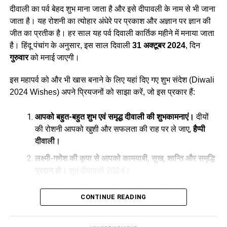
मिनट तक चलेगा। उदयातिथि के चलते अन्नकूट पूजा 02 नवंबर को मनाई
दीवाली का पर्व बेहद शुभ माना जाता है और इसे दीपावली के नाम से भी जाना
जाएगी।
जाता है। यह रोशनी का त्योहार अंधेरे पर प्रकाश और अज्ञान पर ज्ञान की
जीत का प्रतीक है। हर साल यह पर्व दिवाली कार्तिक महीने में मनाया जाता
है। हिंदू पंचांग के अनुसार, इस साल दिवाली
31 अक्टूबर 2024
, दिन
गुरुवार
को मनाई जाएगी।
इस महापर्व को और भी खास बनाने के लिए यहां दिए गए शुभ संदेश (Diwali
2024 Wishes) अपने प्रियजनों को साझा करें, जो इस प्रकार हैं:
आपको बहुत-बहुत शुभ एवं समृद्ध दीवाली की शुभकामनाएं।
दीयों
की रोशनी आपको खुशी और सफलता की राह पर ले जाए,
हैप्पी
दीवाली।
लक्ष्मी-गणेश की कृपा से आपको कामयाबी, सुख, शान्ति और समृद्धि
प्रदान हो।
शुभ दीपावली 2024।
इस दीवाली पर, मैं माता लक्ष्मी से प्रार्थना करती हूं कि वह आपको
CONTINUE READING
धन, स्वास्थ्य और खुशी प्रदान करें।
आप और आपका परिवार
शांति और आनंद के साथ इस दिन का आनंद लें।
दीवाली की
बधाइयां!