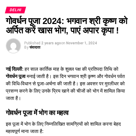
SearchGPT
OpenAI के नेविगेशन सर्च इंजन का उपयोग
DELHI
करके वेब ब्राउज़िंग की सुविधा प्रदान करता है।
गोवर्धन पूजा 2024: भगवान श्री कृष्ण को
यह ChatGPT के ज्ञान-आधार से बाहर के सवालों के जवाब भी दे
अर्पित करें खास भोग, पाएं अपार कृपा !
सकता है और वेब पेजों के लिंक के साथ उत्तर दिखाता है, जिससे
यूजर्स जानकारी की सत्यता की जांच कर सकते हैं।
Published
2 years ago
on
November 1, 2024
By
संवादाता
SearchGPT का उपयोग कैसे करें?
SearchGPT फीचर को
सामान्यतः
ChatGPT के टेक्स्ट फील्ड के नीचे
स्थित
ग्लोब आइकन
पर
टैप करके सक्रिय किया जा सकता है। शॉर्टकट आइकन से यह प्रक्रिया
नई दिल्ली
: हर साल कार्तिक माह के शुक्ल पक्ष की प्रतिपदा तिथि को
और भी सरल हो जाती है। एप्लिकेशन खोलते ही यह वेब सर्च ऑप्शन को
गोवर्धन पूजा
मनाई जाती है। इस दिन भगवान श्री कृष्ण और गोवर्धन पर्वत
ऑटोमैटिकली सक्रिय कर देता है।
की विधि-विधान से पूजा-अर्चना की जाती है। इस अवसर पर मुरलीधर को
प्रसन्न करने के लिए उनके प्रिय खाने की चीजों को भोग में शामिल किया
SearchGPT का महत्व
जाता है।
OpenAI ने अक्टूबर में
SearchGPT फीचर
पेश किया, जिसे वेब पर
बेहतर तरीके से जानकारी खोजने के लिए एक शक्तिशाली उपकरण माना
गोवर्धन पूजा में भोग का महत्व
गया है। यह न केवल ChatGPT की सीमाओं को बढ़ाता है, बल्कि यूजर्स
को अधिक सटीक और प्रमाणित जानकारी तक पहुंचने में भी मदद करता है।
इस पूजा में भोग के लिए निम्नलिखित सामग्रियों को शामिल करना बेहद
iOS और iPadOS उपयोगकर्ताओं के लिए यह एक महत्वपूर्ण अपडेट है, जो
महत्वपूर्ण माना जाता है:
ChatGPT को और भी सुविधाजनक और शक्तिशाली बनाता है।