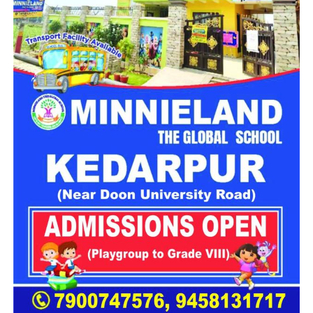
उत्तराखंड में बन रहा ‘आलंबन गांव’
महिला सशक्तिकरण एवं बाल विकास विभाग
के निदेशक आईएएस बंशीलाल
राणा के मुताबिक, नारी निकेतन में आने वाली कई महिलाएं और बच्चे खुद को
एक बंद संस्थान या जेल जैसी जगह पर महसूस करते हैं। यही वजह है कि
कई बार बच्चे वहां से निकलने या भागने की कोशिश तक करने लगते हैं।
इसी समस्या को ध्यान में रखते हुए विभाग अब ऐसा इंफ्रास्ट्रक्चर तैयार
करने की दिशा में काम कर रहा है, जहां रहने वाले लोगों को संस्थागत माहौल
के बजाय परिवार जैसा वातावरण मिल सके।
16 घरों में मिलेगा परिवार जैसा माहौल
प्रस्तावित आलंबन गांव में कॉटेज और छोटे घर विकसित किए जाएंगे। यहां
एक परिवार की तर्ज पर लोगों को रखा जाएगा। योजना के मुताबिक, एक
यूनिट में करीब दो महिलाएं, चार बच्चे और एक किशोरी को शामिल किया
जाएगा। इस तरह उन्हें एक परिवार की तरह साथ रहने का अवसर मिलेगा।