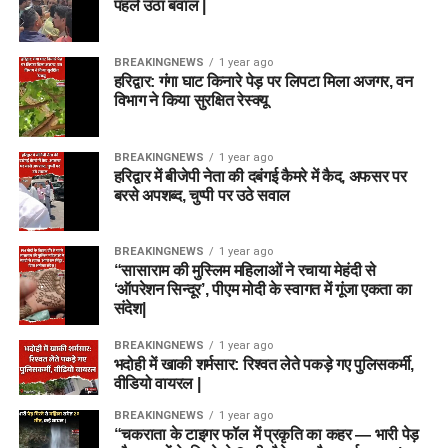
पहले उठा बवाल |
BREAKINGNEWS
1 year ago
हरिद्वार: गंगा घाट किनारे पेड़ पर लिपटा मिला अजगर, वन
विभाग ने किया सुरक्षित रेस्क्यू
BREAKINGNEWS
1 year ago
हरिद्वार में बीजेपी नेता की दबंगई कैमरे में कैद, अफसर पर
बरसे अपशब्द, चुप्पी पर उठे सवाल
BREAKINGNEWS
1 year ago
“सासाराम की मुस्लिम महिलाओं ने रचाया मेहंदी से
‘ऑपरेशन सिन्दूर’, पीएम मोदी के स्वागत में गूंजा एकता का
संदेश|
BREAKINGNEWS
1 year ago
भदोही में खाकी शर्मसार: रिश्वत लेते पकड़े गए पुलिसकर्मी,
वीडियो वायरल |
BREAKINGNEWS
1 year ago
“चकराता के टाइगर फॉल में प्रकृति का कहर — भारी पेड़