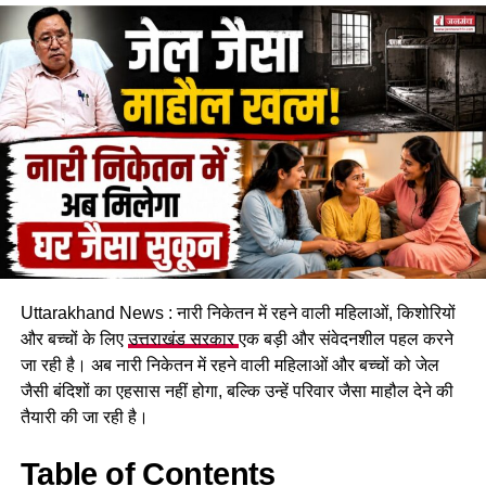
सुरक्षित स्थान पर गुजारनी पड़ी। सभी परिवारों ने पूरी रात एसडीएम
कार्यालय के एक हॉल में रहकर बिताई। प्रभावित लोगों का कहना है कि
पहाड़ी से बोल्डर गिरने का सिलसिला थम नहीं रहा है और ऐसे में किसी भी
समय बड़ा हादसा हो सकता है।
Uttarakhand News : नारी निकेतन में रहने वाली महिलाओं, किशोरियों
और बच्चों के लिए
उत्तराखंड सरकार
एक बड़ी और संवेदनशील पहल करने
जा रही है। अब नारी निकेतन में रहने वाली महिलाओं और बच्चों को जेल
कचहरी कर्मचारी गोविंद सिंह नेगी के मुताबिक, जिस सरकारी आवास में पांच
जैसी बंदिशों का एहसास नहीं होगा, बल्कि उन्हें परिवार जैसा माहौल देने की
परिवार रह रहे हैं, वो फिलहाल पूरी तरह सुरक्षित नहीं है। बोल्डर गिरने से
तैयारी की जा रही है।
भवन को काफी नुकसान पहुंचा है और मौजूदा हालात में वहां रहना जोखिम
भरा हो गया है।
Table of Contents