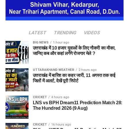
हर यूनिट में अलग किचन जैसी सुविधाएं भी होंगी, ताकि वहां रहने वाली
महिलाओं और बच्चों को रोजमर्रा के जीवन में ज्यादा स्वतंत्रता और जिम्मेदारी
का अनुभव हो सके। प्रस्तावित परिसर में कुल 16 घर विकसित किए
जाएंगे, जिनमें करीब 88 लोगों के रहने की व्यवस्था होगी।
LATEST
TRENDING
VIDEOS
BIG NEWS
1 hour ago
उत्तराखंड में 10 हजार युवाओं के लिए नौकरी का मौका,
जानिए कब और कहां लगेंगे रोजगार मेले ?
UTTARAKHAND WEATHER
2 hours ago
उत्तराखंड में बारिश का कहर जारी, 11 अगस्त तक कई
जिलों में अलर्ट, देखें पूरी रिपोर्ट
CRICKET
4 hours ago
LNS vs BPH Dream11 Prediction Match 28:
The Hundred 2026 (9 Aug)
जेल नहीं, रेजिडेंशियल कॉम्प्लेक्स जैसा
होगा माहौल
CRICKET
16 hours ago