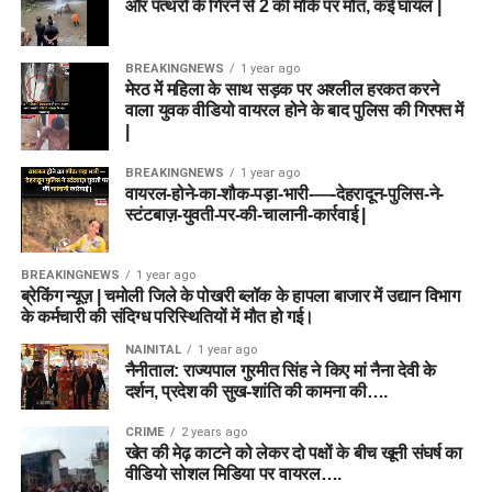
और पत्थरों के गिरने से 2 की मौके पर मौत, कई घायल |
BREAKINGNEWS
1 year ago
मेरठ में महिला के साथ सड़क पर अश्लील हरकत करने
वाला युवक वीडियो वायरल होने के बाद पुलिस की गिरफ्त में
|
BREAKINGNEWS
1 year ago
वायरल-होने-का-शौक-पड़ा-भारी-—-देहरादून-पुलिस-ने-
स्टंटबाज़-युवती-पर-की-चालानी-कार्रवाई |
BREAKINGNEWS
1 year ago
ब्रेकिंग न्यूज़ | चमोली जिले के पोखरी ब्लॉक के हापला बाजार में उद्यान विभाग
के कर्मचारी की संदिग्ध परिस्थितियों में मौत हो गई।
NAINITAL
1 year ago
नैनीताल: राज्यपाल गुरमीत सिंह ने किए मां नैना देवी के
दर्शन, प्रदेश की सुख-शांति की कामना की….
CRIME
2 years ago
खेत की मेढ़ काटने को लेकर दो पक्षों के बीच खूनी संघर्ष का
वीडियो सोशल मिडिया पर वायरल….