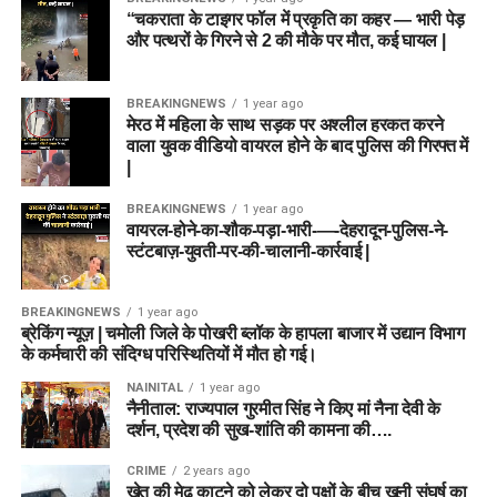
“चकराता के टाइगर फॉल में प्रकृति का कहर — भारी पेड़
और पत्थरों के गिरने से 2 की मौके पर मौत, कई घायल |
BREAKINGNEWS
1 year ago
मेरठ में महिला के साथ सड़क पर अश्लील हरकत करने
वाला युवक वीडियो वायरल होने के बाद पुलिस की गिरफ्त में
|
BREAKINGNEWS
1 year ago
वायरल-होने-का-शौक-पड़ा-भारी-—-देहरादून-पुलिस-ने-
स्टंटबाज़-युवती-पर-की-चालानी-कार्रवाई |
BREAKINGNEWS
1 year ago
ब्रेकिंग न्यूज़ | चमोली जिले के पोखरी ब्लॉक के हापला बाजार में उद्यान विभाग
के कर्मचारी की संदिग्ध परिस्थितियों में मौत हो गई।
NAINITAL
1 year ago
नैनीताल: राज्यपाल गुरमीत सिंह ने किए मां नैना देवी के
दर्शन, प्रदेश की सुख-शांति की कामना की….
CRIME
2 years ago
खेत की मेढ़ काटने को लेकर दो पक्षों के बीच खूनी संघर्ष का