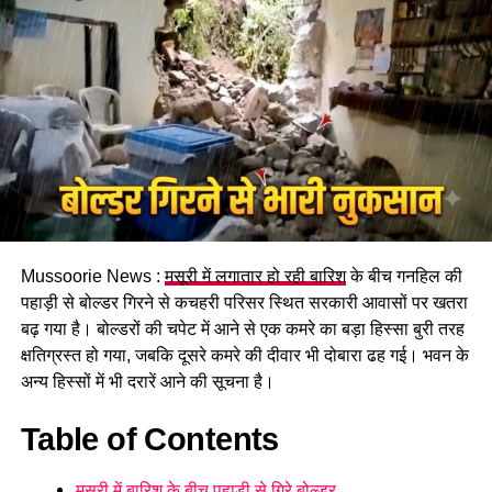
पढ़े धामी कैबिनेट के प्रमुख फैसले
Mussoorie News :
मसूरी में लगातार हो रही बारिश
के बीच गनहिल की
GST संशोधित अध्यादेश को मंजूरी।
पहाड़ी से बोल्डर गिरने से कचहरी परिसर स्थित सरकारी आवासों पर खतरा
नैनीताल हाईकोर्ट के लिए हल्द्वानी गौलापार में 30 हेक्टेयर जमीन
बढ़ गया है। बोल्डरों की चपेट में आने से एक कमरे का बड़ा हिस्सा बुरी तरह
देने का फैसला।
क्षतिग्रस्त हो गया, जबकि दूसरे कमरे की दीवार भी दोबारा ढह गई। भवन के
अन्य हिस्सों में भी दरारें आने की सूचना है।
राज्य क्रीड़ा विश्वविद्यालय हल्द्वानी के लिए 122 पदों के सृजन को
मंजूरी।
Table of Contents
जल जीवन मिशन में केंद्र की गाइडलाइंस लागू होंगी।
मसूरी में बारिश के बीच पहाड़ी से गिरे बोल्डर