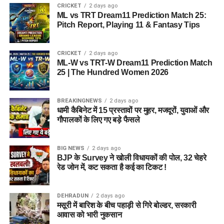
CRICKET
2 days ago
जमीन की तलाश की जा रही है। अधिकारियों को उम्मीद है कि हरिद्वार में
ML vs TRT Dream11 Prediction Match 25:
इसके लिए उपयुक्त जमीन मिल सकती है।
Pitch Report, Playing 11 & Fantasy Tips
इसके अलावा उत्तरकाशी जिले के चिन्यालीसौड़ में भी एक जमीन को लेकर
CRICKET
2 days ago
संभावनाएं देखी जा रही हैं। विभाग यह जांच कर रहा है कि वहां की जमीन
ML-W vs TRT-W Dream11 Prediction Match
और परिस्थितियां आलंबन गांव के निर्माण के लिए उपयुक्त हैं या नहीं।
25 | The Hundred Women 2026
महिलाओं और बच्चों को मिलेगा नया जीवन
BREAKINGNEWS
2 days ago
धामी कैबिनेट में 15 प्रस्तावों पर मुहर, मजदूरों, युवाओं और
आलंबन गांव की यह योजना सिर्फ एक नया भवन या परिसर तैयार करने की
गौपालकों के लिए गए बड़े फैसले
कवायद नहीं है, बल्कि नारी निकेतन में रहने वाली महिलाओं और बच्चों के
प्रति सोच में बदलाव की कोशिश भी है।
BIG NEWS
2 days ago
BJP के Survey ने खोली विधायकों की पोल, 32 चेहरे
अगर यह योजना धरातल पर उतरती है तो संस्थागत जीवन की जगह उन्हें
रेड जोन में, कट सकता है कई का टिकट !
परिवार जैसा माहौल, बेहतर स्वतंत्रता और सामाजिक वातावरण मिल
सकेगा। इससे बच्चों और महिलाओं के मानसिक और सामाजिक विकास में
भी मदद मिलने की उम्मीद है।
DEHRADUN
2 days ago
मसूरी में बारिश के बीच पहाड़ी से गिरे बोल्डर, सरकारी
आवास को भारी नुकसान