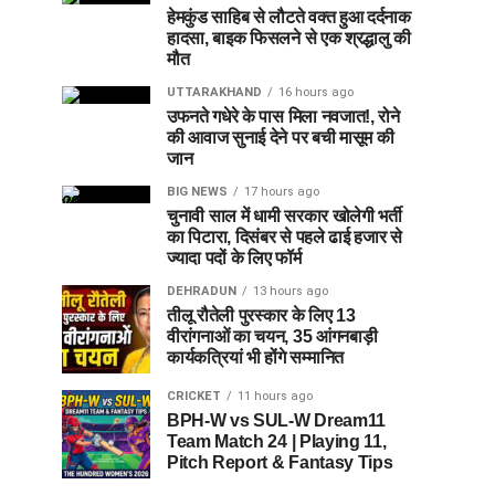
हेमकुंड साहिब से लौटते वक्त हुआ दर्दनाक
हादसा, बाइक फिसलने से एक श्रद्धालु की
मौत
UTTARAKHAND
16 hours ago
उफनते गधेरे के पास मिला नवजात!, रोने
की आवाज सुनाई देने पर बची मासूम की
जान
BIG NEWS
17 hours ago
चुनावी साल में धामी सरकार खोलेगी भर्ती
का पिटारा, दिसंबर से पहले ढाई हजार से
ज्यादा पदों के लिए फॉर्म
DEHRADUN
13 hours ago
तीलू रौतेली पुरस्कार के लिए 13
वीरांगनाओं का चयन, 35 आंगनबाड़ी
कार्यकत्रियां भी होंगे सम्मानित
CRICKET
11 hours ago
BPH-W vs SUL-W Dream11
Team Match 24 | Playing 11,
Pitch Report & Fantasy Tips