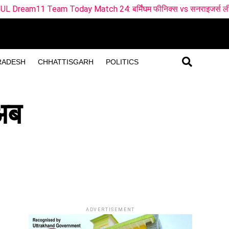
tch 24: बर्मिंघम फीनिक्स vs सनराइजर्स लीड्स ड्रीम11 टीम
B
RADESH
CHHATTISGARH
POLITICS
अब
ADVERTISEMENT