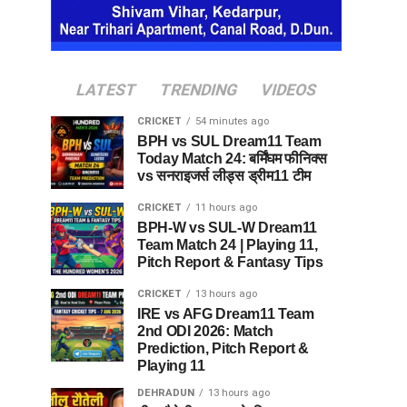
LATEST
TRENDING
VIDEOS
CRICKET
54 minutes ago
BPH vs SUL Dream11 Team
Today Match 24: बर्मिंघम फीनिक्स
vs सनराइजर्स लीड्स ड्रीम11 टीम
CRICKET
11 hours ago
BPH-W vs SUL-W Dream11
Team Match 24 | Playing 11,
Pitch Report & Fantasy Tips
CRICKET
13 hours ago
IRE vs AFG Dream11 Team
2nd ODI 2026: Match
Prediction, Pitch Report &
Playing 11
DEHRADUN
13 hours ago