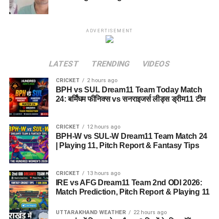
ADVERTISEMENT
LATEST
TRENDING
VIDEOS
CRICKET
2 hours ago
BPH vs SUL Dream11 Team Today Match
24: बर्मिंघम फीनिक्स vs सनराइजर्स लीड्स ड्रीम11 टीम
CRICKET
12 hours ago
BPH-W vs SUL-W Dream11 Team Match 24
| Playing 11, Pitch Report & Fantasy Tips
CRICKET
13 hours ago
IRE vs AFG Dream11 Team 2nd ODI 2026:
Match Prediction, Pitch Report & Playing 11
UTTARAKHAND WEATHER
22 hours ago