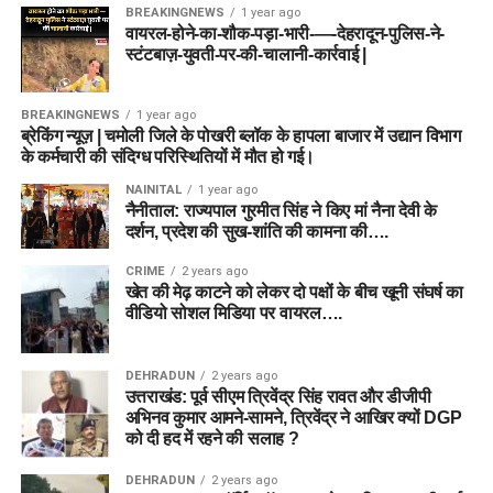
BREAKINGNEWS
1 year ago
वायरल-होने-का-शौक-पड़ा-भारी-—-देहरादून-पुलिस-ने-
स्टंटबाज़-युवती-पर-की-चालानी-कार्रवाई |
BREAKINGNEWS
1 year ago
ब्रेकिंग न्यूज़ | चमोली जिले के पोखरी ब्लॉक के हापला बाजार में उद्यान विभाग
के कर्मचारी की संदिग्ध परिस्थितियों में मौत हो गई।
NAINITAL
1 year ago
नैनीताल: राज्यपाल गुरमीत सिंह ने किए मां नैना देवी के
दर्शन, प्रदेश की सुख-शांति की कामना की….
CRIME
2 years ago
खेत की मेढ़ काटने को लेकर दो पक्षों के बीच खूनी संघर्ष का
वीडियो सोशल मिडिया पर वायरल….
DEHRADUN
2 years ago
उत्तराखंड: पूर्व सीएम त्रिवेंद्र सिंह रावत और डीजीपी
अभिनव कुमार आमने-सामने, त्रिवेंद्र ने आखिर क्यों DGP
को दी हद में रहने की सलाह ?
DEHRADUN
2 years ago