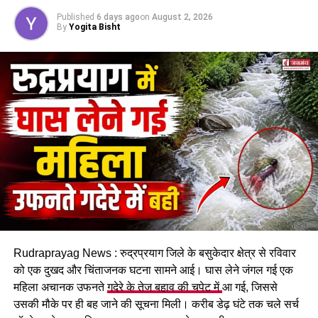
मुख्यमंत्री धामी ने केंद्रीय उड्डयन मंत्री से की मुलाकात
Published
6 days ago
on
August 2, 2026
By
Yogita Bisht
स्थानीय लोगों ने दिखाई बहादुरी
घटना के तुरंत बाद आसपास मौजूद लोगों ने बिना समय गंवाए राहत एवं बचाव
अभियान शुरू किया। काफी मशक्कत के बाद घायल श्रद्धालु को नदी से
सुरक्षित बाहर निकाला गया और प्राथमिक उपचार उपलब्ध कराया गया।
बताया जा रहा है कि वह घायल है और उसकी स्थिति गंभीर बनी हुई है।
Rudraprayag News : रुद्रप्रयाग जिले के बसुकेदार क्षेत्र से रविवार
यात्रा मार्ग पर बढ़ा जोखिम
को एक दुखद और चिंताजनक घटना सामने आई। घास लेने जंगल गई एक
महिला अचानक उफनते
गदेरे के तेज बहाव की चपेट में
आ गई, जिससे
अस्थायी पुल बह जाने के बाद ट्रॉली ही नदी पार करने का एकमात्र साधन
उसकी मौके पर ही बह जाने की सूचना मिली। करीब डेढ़ घंटे तक चले सर्च
बनी हुई है। बड़ी संख्या में श्रद्धालुओं के एकत्र होने से यात्रा मार्ग पर