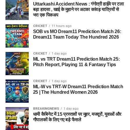
Uttarkashi Accident News : गंगोत्री हाईवे पर टला
बड़ा हादसा , खाई के मुहाने पर अटका कांवड़ यात्रियों से
जिला आपातकालीन परिचालन केंद्र के मुताबिक शुक्रवार सुबह अलकनंदा
भरा एक पिकअप
नदी का जलस्तर 627.50 मीटर दर्ज किया गया, जबकि खतरे का निशान
627 मीटर है। वहीं मंदाकिनी नदी भी खतरे के निशान से ऊपर बह रही है।
CRICKET
11 hours ago
SOB vs MO Dream11 Prediction Match 26:
मंदाकिनी का जलस्तर 626.50 मीटर दर्ज किया गया, जबकि खतरे का स्तर
Dream11 Team Today The Hundred 2026
626 मीटर निर्धारित है।
नदी किनारे रहने वाले लोगों से सतर्क रहने
CRICKET
1 day ago
ML vs TRT Dream11 Prediction Match 25:
की अपील
Pitch Report, Playing 11 & Fantasy Tips
प्रशासन ने नदी किनारे रहने वाले लोगों और यात्रा मार्ग पर आवाजाही करने
CRICKET
1 day ago
वाले यात्रियों से सतर्क रहने की अपील की है। लगातार बारिश के बीच
ML-W vs TRT-W Dream11 Prediction Match
भूस्खलन की घटनाओं को देखते हुए संवेदनशील क्षेत्रों में निगरानी बढ़ा दी गई
25 | The Hundred Women 2026
है।
BREAKINGNEWS
1 day ago
धामी कैबिनेट में 15 प्रस्तावों पर मुहर, मजदूरों, युवाओं और
गौपालकों के लिए गए बड़े फैसले