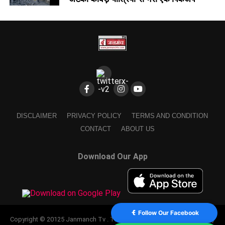
DISCLAIMER
PRIVACY POLICY
TERMS AND CONDITION
CONTACT
ABOUT US
Download Our App
Follow Our Facebook
Copyright © 20125 Janmanch Tv . Theme by SSDIGIMARK. powered by