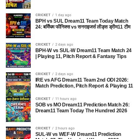
CRICKET
1 day ago
BPH vs SUL Dream11 Team Today Match
24: बर्मिंघम फीनिक्स vs सनराइजर्स लीड्स ड्रीम11 टीम
CRICKET
2 days ago
BPH-W vs SUL-W Dream11 Team Match 24
| Playing 11, Pitch Report & Fantasy Tips
CRICKET
2 days ago
IRE vs AFG Dream11 Team 2nd ODI 2026:
Match Prediction, Pitch Report & Playing 11
CRICKET
11 hours ago
SOB vs MO Dream11 Prediction Match 26:
Dream11 Team Today The Hundred 2026
CRICKET
2 hours ago
SUL-W vs WEF-W Dream11 Prediction