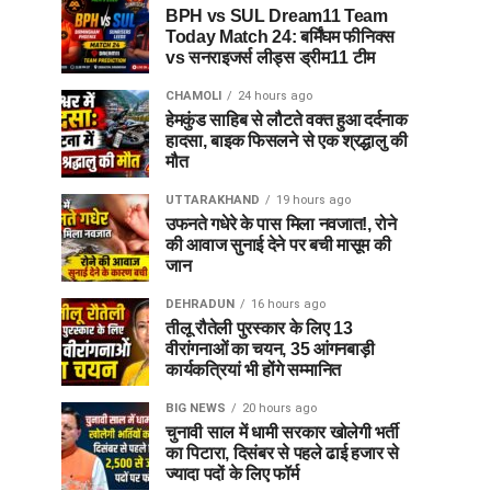
BPH vs SUL Dream11 Team
Today Match 24: बर्मिंघम फीनिक्स
vs सनराइजर्स लीड्स ड्रीम11 टीम
CHAMOLI
24 hours ago
हेमकुंड साहिब से लौटते वक्त हुआ दर्दनाक
हादसा, बाइक फिसलने से एक श्रद्धालु की
मौत
UTTARAKHAND
19 hours ago
उफनते गधेरे के पास मिला नवजात!, रोने
की आवाज सुनाई देने पर बची मासूम की
जान
DEHRADUN
16 hours ago
तीलू रौतेली पुरस्कार के लिए 13
वीरांगनाओं का चयन, 35 आंगनबाड़ी
कार्यकत्रियां भी होंगे सम्मानित
BIG NEWS
20 hours ago
चुनावी साल में धामी सरकार खोलेगी भर्ती
का पिटारा, दिसंबर से पहले ढाई हजार से
ज्यादा पदों के लिए फॉर्म