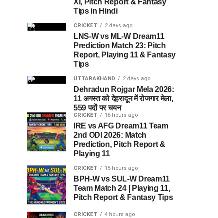
XI, Pitch Report & Fantasy
Tips in Hindi
CRICKET
2 days ago
LNS-W vs ML-W Dream11
Prediction Match 23: Pitch
Report, Playing 11 & Fantasy
Tips
UTTARAKHAND
2 days ago
Dehradun Rojgar Mela 2026:
11 अगस्त को देहरादून में रोजगार मेला,
559 पदों पर चयन
CRICKET
16 hours ago
IRE vs AFG Dream11 Team
2nd ODI 2026: Match
Prediction, Pitch Report &
Playing 11
CRICKET
15 hours ago
BPH-W vs SUL-W Dream11
Team Match 24 | Playing 11,
Pitch Report & Fantasy Tips
CRICKET
4 hours ago