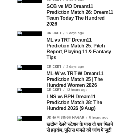
SOB vs MO Dream11
Prediction Match 26: Dream11
Team Today The Hundred
2026
CRICKET
2 days ago
ML vs TRT Dream11
Prediction Match 25: Pitch
Report, Playing 11 & Fantasy
Tips
CRICKET
2 days ago
ML-W vs TRT-W Dream11
Prediction Match 25 | The
Hundred Women 2026
CRICKET
13 hours ago
LNS vs BPH Dream11
Prediction Match 28: The
Hundred 2026 (9 Aug)
UDHAM SINGH NAGAR
8 hours ago
खटीमा रेलवे स्टेशन के पास दो शव मिलने
से हड़कंप, पुलिस मामले की जांच में जुटी