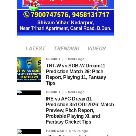
LATEST
TRENDING
VIDEOS
CRICKET
2 hours ago
TRT-W vs SOB-W Dream11
Prediction Match 29: Pitch
Report, Playing 11, Fantasy
Tips
CRICKET
2 hours ago
IRE vs AFG Dream11
Prediction 3rd ODI 2026: Match
Preview, Pitch Report,
Probable Playing XI, and
Fantasy Cricket Tips
HARIDWAR
6 hours ago