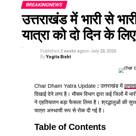
BREAKINGNEWS
औद्योगिक नियमावली को मंजूरी, श्रमिक शिकायतों 
एसपी सिटी अभय सिंह के मुताबिक,
कांवड़ यात्रा
को दे
उत्तराखंड में भारी से भ
छंटनी किए गए कर्मचारियों को दोबारा अवसर देने का
की तैनाती भी की गई है। इसके बावजूद ये कांवड़िए नि
चारों गहरे पानी में डूब गए।
वन विकास निगम की सेवा नियमावली में संशोधन, स्क
यात्रा को दो दिन के लि
ईको टूरिज्म को बढ़ावा देने के लिए जड़ी-बूटियों से 
सुरक्षित घाटों पर ही स्नान करने 
Published
2 weeks ago
on
July 28, 2026
पुलिस ने शवों को कब्जे में लेकर पोस्टमार्टम की कार्
By
Yogita Bisht
रही है कि वे निर्धारित और सुरक्षित घाटों पर ही स्नान 
Char Dham Yatra Update
:
उत्तराखंड में
लगाता
दिखाई देने लगा है। मौसम विभाग द्वारा कई जिलों में भ
ने एहतियातन बड़ा फैसला लिया है। श्रद्धालुओं की सु
यात्रा अस्थायी रूप से रोक दी गई है।
Table of Contents