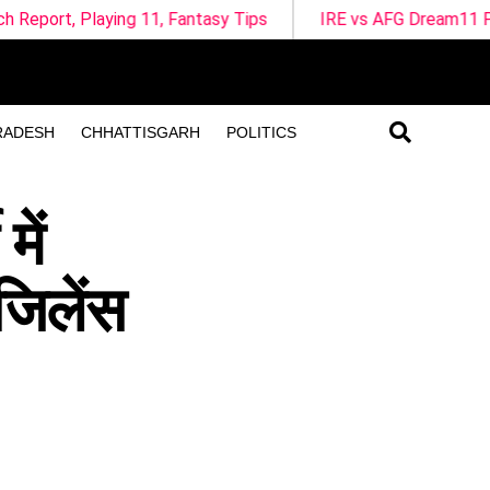
ng 11, Fantasy Tips
IRE vs AFG Dream11 Prediction 3rd O
RADESH
CHHATTISGARH
POLITICS
में
िजिलेंस