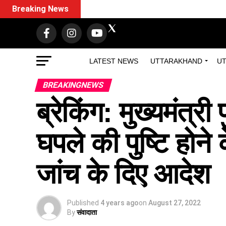
Breaking News
TRT
LATEST NEWS
UTTARAKHAND
UT
BREAKINGNEWS
ब्रेकिंग: मुख्यमंत्री प
घपले की पुष्टि होने 
जांच के दिए आदेश
Published
4 years ago
on
August 27, 2022
By
संवादाता