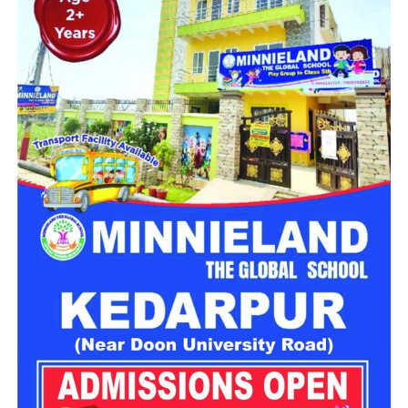
महिला सशक्तिकरण एवं बाल विकास विभाग की ओर से इसके लिए ‘आलंबन
गांव’ विकसित करने की योजना तैयार की जा रही है। इस योजना का उद्देश्य
नारी निकेतन में रहने वाली महिलाओं और बच्चों को सुरक्षित माहौल के साथ-
साथ घर जैसा अपनापन और स्वतंत्रता देना है।
उत्तराखंड में बन रहा ‘आलंबन गांव’
महिला सशक्तिकरण एवं बाल विकास विभाग
के निदेशक आईएएस बंशीलाल
राणा के मुताबिक, नारी निकेतन में आने वाली कई महिलाएं और बच्चे खुद को
एक बंद संस्थान या जेल जैसी जगह पर महसूस करते हैं। यही वजह है कि
कई बार बच्चे वहां से निकलने या भागने की कोशिश तक करने लगते हैं।
इसी समस्या को ध्यान में रखते हुए विभाग अब ऐसा इंफ्रास्ट्रक्चर तैयार
करने की दिशा में काम कर रहा है, जहां रहने वाले लोगों को संस्थागत माहौल
के बजाय परिवार जैसा वातावरण मिल सके।
16 घरों में मिलेगा परिवार जैसा माहौल
प्रस्तावित आलंबन गांव में कॉटेज और छोटे घर विकसित किए जाएंगे। यहां