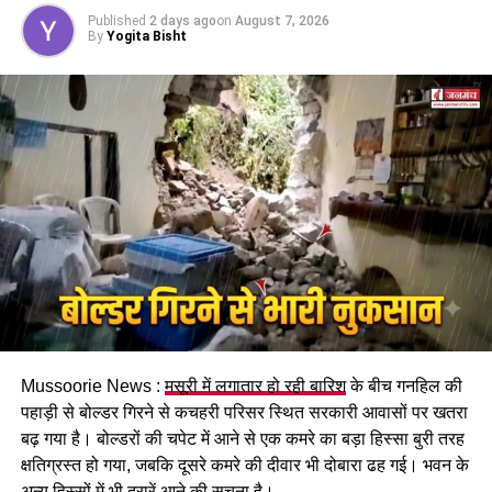
होगा। पुरुष और महिला कर्मचारियों को समान काम के लिए समान
Published
2 days ago
on
August 7, 2026
मजदूरी का प्रावधान भी किया गया है।
By
Yogita Bisht
पढ़े धामी कैबिनेट के प्रमुख फैसले
Mussoorie News :
मसूरी में लगातार हो रही बारिश
के बीच गनहिल की
GST संशोधित अध्यादेश को मंजूरी।
पहाड़ी से बोल्डर गिरने से कचहरी परिसर स्थित सरकारी आवासों पर खतरा
नैनीताल हाईकोर्ट के लिए हल्द्वानी गौलापार में 30 हेक्टेयर जमीन
बढ़ गया है। बोल्डरों की चपेट में आने से एक कमरे का बड़ा हिस्सा बुरी तरह
देने का फैसला।
क्षतिग्रस्त हो गया, जबकि दूसरे कमरे की दीवार भी दोबारा ढह गई। भवन के
अन्य हिस्सों में भी दरारें आने की सूचना है।