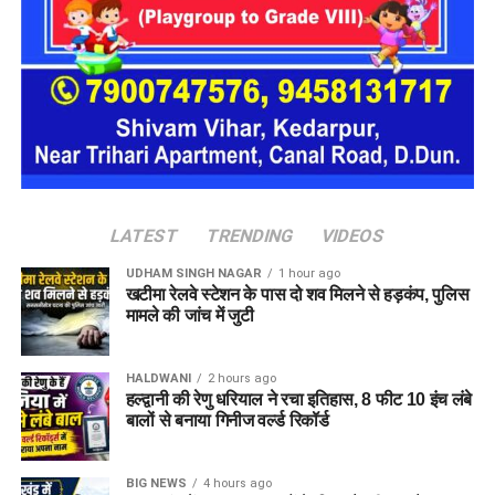
एक परिवार की तर्ज पर लोगों को रखा जाएगा। योजना के मुताबिक, एक
यूनिट में करीब दो महिलाएं, चार बच्चे और एक किशोरी को शामिल किया
जाएगा। इस तरह उन्हें एक परिवार की तरह साथ रहने का अवसर मिलेगा।
हर यूनिट में अलग किचन जैसी सुविधाएं भी होंगी, ताकि वहां रहने वाली
महिलाओं और बच्चों को रोजमर्रा के जीवन में ज्यादा स्वतंत्रता और जिम्मेदारी
का अनुभव हो सके। प्रस्तावित परिसर में कुल 16 घर विकसित किए
जाएंगे, जिनमें करीब 88 लोगों के रहने की व्यवस्था होगी।
LATEST
TRENDING
VIDEOS
UDHAM SINGH NAGAR
1 hour ago
खटीमा रेलवे स्टेशन के पास दो शव मिलने से हड़कंप, पुलिस
मामले की जांच में जुटी
HALDWANI
2 hours ago
हल्द्वानी की रेणु धरियाल ने रचा इतिहास, 8 फीट 10 इंच लंबे
बालों से बनाया गिनीज वर्ल्ड रिकॉर्ड
BIG NEWS
4 hours ago