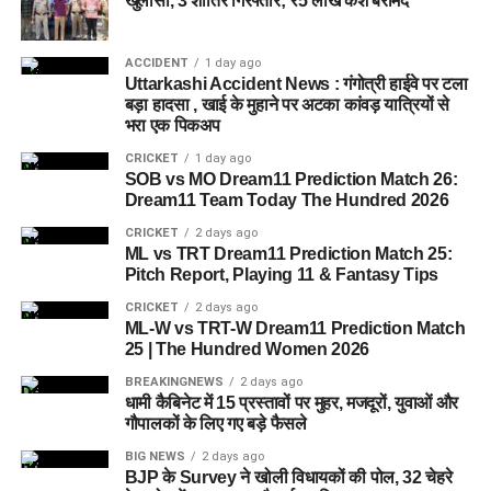
खुलासा, 3 शातिर गिरफ्तार; ₹5 लाख कैश बरामद
आलंबन गांव विकसित करने के लिए करीब 5 एकड़ जमीन की आवश्यकता
बताई गई है। विभाग की पहली प्राथमिकता देहरादून जिले या उसके
ACCIDENT
1 day ago
आसपास जमीन तलाशने की थी, लेकिन फिलहाल उपयुक्त जमीन उपलब्ध
Uttarkashi Accident News : गंगोत्री हाईवे पर टला
नहीं हो पाई है। अब विभाग की ओर से हरिद्वार और आसपास के क्षेत्रों में
बड़ा हादसा , खाई के मुहाने पर अटका कांवड़ यात्रियों से
भरा एक पिकअप
जमीन की तलाश की जा रही है। अधिकारियों को उम्मीद है कि हरिद्वार में
इसके लिए उपयुक्त जमीन मिल सकती है।
CRICKET
1 day ago
SOB vs MO Dream11 Prediction Match 26:
Dream11 Team Today The Hundred 2026
इसके अलावा उत्तरकाशी जिले के चिन्यालीसौड़ में भी एक जमीन को लेकर
संभावनाएं देखी जा रही हैं। विभाग यह जांच कर रहा है कि वहां की जमीन
CRICKET
2 days ago
ML vs TRT Dream11 Prediction Match 25:
और परिस्थितियां आलंबन गांव के निर्माण के लिए उपयुक्त हैं या नहीं।
Pitch Report, Playing 11 & Fantasy Tips
महिलाओं और बच्चों को मिलेगा नया जीवन
CRICKET
2 days ago
ML-W vs TRT-W Dream11 Prediction Match
25 | The Hundred Women 2026
आलंबन गांव की यह योजना सिर्फ एक नया भवन या परिसर तैयार करने की
BREAKINGNEWS
2 days ago
कवायद नहीं है, बल्कि नारी निकेतन में रहने वाली महिलाओं और बच्चों के
धामी कैबिनेट में 15 प्रस्तावों पर मुहर, मजदूरों, युवाओं और
प्रति सोच में बदलाव की कोशिश भी है।
गौपालकों के लिए गए बड़े फैसले
BIG NEWS
2 days ago
अगर यह योजना धरातल पर उतरती है तो संस्थागत जीवन की जगह उन्हें
BJP के Survey ने खोली विधायकों की पोल, 32 चेहरे
परिवार जैसा माहौल, बेहतर स्वतंत्रता और सामाजिक वातावरण मिल