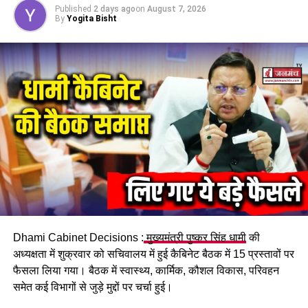
प्रतिभाग कराने के निर्देश दिए।
Published
2 days ago
on
August 7, 2026
By
Yogita Bisht
मुख्य विकास अधिकारी ने सीएमओ को एकता पदयात्रा के दौरान जीवन
रक्षक दवाओं के साथ एंबुलेंस की तैनात रखने, जिला पूर्ति अधिकारी को सूक्ष्म
जलपान, रिफ्रेशमेंट, महाप्रबंधक जिला उद्योग को पर्याप्त संख्या में तिरंगा
झंडे, सीएचओ को पुष्प एवं फूल माला, परिवहन अधिकारी को वाहनों की
व्यवस्था, सीईओ को स्कूल कॉलेजों में आत्मनिर्भर भारत एवं नशा मुक्त युवा
शपथ, लौह पुरुष की जीवनी पर वाद-विवाद, निबंध प्रतियोगिता आयोजित
करने और एसपी ट्रैफिक को देहरादून एकता पदयात्रा के निर्धारित रूट पर
यातायात को सुव्यवस्थित रखने के निर्देश दिए।
उप निदेशक माई भारत मोनिका नांदल ने बताया कि लौह पुरुष की जयंती के
अवसर पर प्रत्येक जनपद में तीन स्थानों पर 08 से 10 किमी0 का एकता
मार्च/पद यात्रा का आयोजन किया जाना है। देहरादून जिला मुख्यालय में 31
अक्टूबर को पहली एकता पद यात्रा की जा रही है। इसके बाद 25 नवंबर
Dhami Cabinet Decisions :
मुख्यमंत्री पुष्कर सिंह धामी
की
तक विकास नगर और डोईवाला में भी इसी तरह के भव्य कार्यक्रम आयोजित
अध्यक्षता में शुक्रवार को सचिवालय में हुई कैबिनेट बैठक में 15 प्रस्तावों पर
किए जाएंगें।
फैसला लिया गया। बैठक में स्वास्थ्य, कार्मिक, कौशल विकास, परिवहन
समेत कई विभागों से जुड़े मुद्दों पर चर्चा हुई।
इस अवसर पर कार्यक्रम के नोडल अधिकारी/उप जिलाधिकारी हरिगिर,