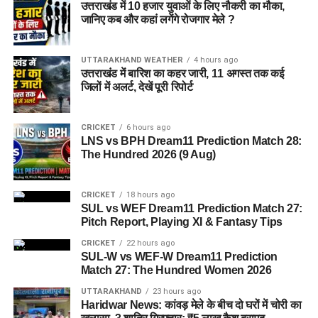
उत्तराखंड में 10 हजार युवाओं के लिए नौकरी का मौका,
जानिए कब और कहां लगेंगे रोजगार मेले ?
जेल नहीं, रेजिडेंशियल कॉम्प्लेक्स जैसा
होगा माहौल
UTTARAKHAND WEATHER
4 hours ago
उत्तराखंड में बारिश का कहर जारी, 11 अगस्त तक कई
आलंबन गांव की सबसे खास बात यही होगी कि यहां रहने वाली महिलाओं
जिलों में अलर्ट, देखें पूरी रिपोर्ट
और बच्चों को यह महसूस न हो कि वे किसी जेल या बंद संस्थान में रह रहे
हैं। इसके बजाय पूरा परिसर एक रेजिडेंशियल कॉम्प्लेक्स की तरह विकसित
CRICKET
6 hours ago
किया जाएगा, जहां सुरक्षा के साथ रहने, पढ़ाई, दैनिक जीवन और सामाजिक
LNS vs BPH Dream11 Prediction Match 28:
विकास से जुड़ी सुविधाएं उपलब्ध होंगी।
The Hundred 2026 (9 Aug)
परिसर को आधुनिक सुविधाओं से लैस करने की योजना है। यहां आंगनबाड़ी
CRICKET
18 hours ago
केंद्र भी खोले जाएंगे। जरूरत पड़ने पर प्राथमिक विद्यालय की सुविधा भी
SUL vs WEF Dream11 Prediction Match 27:
उपलब्ध कराई जा सकती है। इस पहल का मकसद सिर्फ महिलाओं और
Pitch Report, Playing XI & Fantasy Tips
बच्चों को रहने की जगह देना नहीं, बल्कि उन्हें ऐसा वातावरण उपलब्ध कराना
CRICKET
22 hours ago
है, जहां वे खुद को सुरक्षित, सम्मानित और परिवार का हिस्सा महसूस कर
SUL-W vs WEF-W Dream11 Prediction
सकें।
Match 27: The Hundred Women 2026
UTTARAKHAND
23 hours ago
5 एकड़ जमीन की हो रही है तलाश
Haridwar News: कांवड़ मेले के बीच दो घरों में चोरी का