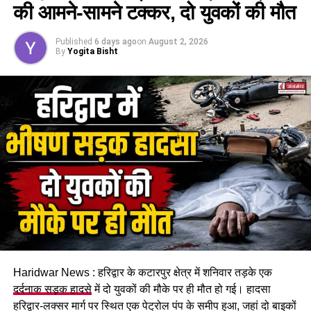
सीएम धामी ने पप्पू यादव पर साधा निशाना
की आमने-सामने टक्कर, दो युवकों की मौत
मुख्यमंत्री पुष्कर सिंह धामी ने कहा कि साधु-संतों के प्रति इस तरह का
Published
6 days ago
on
August 2, 2026
व्यवहार स्वीकार्य नहीं है और उन्होंने भगवान से पप्पू यादव तथा उनके
By
Yogita Bisht
साथियों को सद्बुद्धि देने की प्रार्थना की।
Haridwar News : हरिद्वार के कटारपुर क्षेत्र में शनिवार तड़के एक
दर्दनाक सड़क हादसे
में दो युवकों की मौके पर ही मौत हो गई। हादसा
हरिद्वार-लक्सर मार्ग पर स्थित एक पेट्रोल पंप के समीप हुआ, जहां दो बाइकों