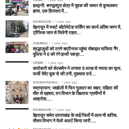
CRIME
1 year ago
हल्द्वानी: बनभूलपुरा क्षेत्र में युवक की पत्थर से कुचलकर
हत्या, एक हिरासत में…
DEHRADUN
1 year ago
देहरादून में स्मार्ट ऑटोमेटेड पार्किंग का कार्य अंतिम चरण में,
ट्रैफिक जाम से मिलेगी राहत…
CHAMOLI
1 year ago
श्रद्धालुओं को ठगने बद्रीनाथ पहुंचा मोबाइल माफिया गैंग ,
पुलिस ने 6 को रंगे हाथों पकड़ा…
CRIME
1 year ago
कारोबारी को सेल्समैन ने लगाया 9 लाख से ज्यादा का चूना,
फर्जी पेमेंट बुक से की ठगी, मुकदमा दर्ज…
RUDRAPRAYAG
1 year ago
रुद्रप्रयाग: जखोली में फिर गुलदार का कहर, महिला की
मौत से दहशत, वन विभाग के खिलाफ ग्रामीणों में
आक्रोश….
DEHRADUN
1 year ago
देहरादून समेत उत्तराखंड के कई जिलों में आज भी बारिश,
मौसम विभाग ने येलो अलर्ट किया जारी….