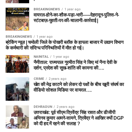
BREAKINGNEWS
1 year ago
वायरल-होने-का-शौक-पड़ा-भारी-—-देहरादून-पुलिस-ने-
स्टंटबाज़-युवती-पर-की-चालानी-कार्रवाई |
BREAKINGNEWS
1 year ago
ब्रेकिंग न्यूज़ | चमोली जिले के पोखरी ब्लॉक के हापला बाजार में उद्यान विभाग
के कर्मचारी की संदिग्ध परिस्थितियों में मौत हो गई।
NAINITAL
1 year ago
नैनीताल: राज्यपाल गुरमीत सिंह ने किए मां नैना देवी के
दर्शन, प्रदेश की सुख-शांति की कामना की….
CRIME
2 years ago
खेत की मेढ़ काटने को लेकर दो पक्षों के बीच खूनी संघर्ष का
वीडियो सोशल मिडिया पर वायरल….
DEHRADUN
2 years ago
उत्तराखंड: पूर्व सीएम त्रिवेंद्र सिंह रावत और डीजीपी
अभिनव कुमार आमने-सामने, त्रिवेंद्र ने आखिर क्यों DGP
को दी हद में रहने की सलाह ?