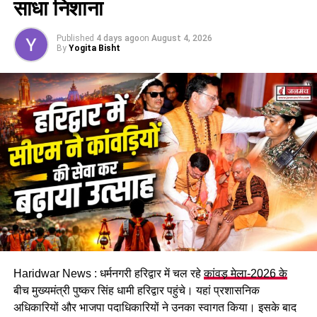
साधा निशाना
Published
4 days ago
on
August 4, 2026
By
Yogita Bisht
दो मेडिकल स्टोर सील, अवैध क्लिनिक पर
भी शिकंजा
निरीक्षण के दौरान कई मेडिकल स्टोरों में एक्सपायरी दवाओं को नियमानुसार
अलग नहीं रखा गया था और उन पर आवश्यक चेतावनी चिन्ह भी नहीं लगाए
गए थे। वहीं एक स्थान पर बिना निर्धारित मानकों के क्लिनिक संचालित
Haridwar News : धर्मनगरी हरिद्वार में चल रहे
कांवड़ मेला-2026 के
होता मिला, जिस पर भी संबंधित विभाग द्वारा कार्रवाई की संस्तुति की गई है।
बीच मुख्यमंत्री पुष्कर सिंह धामी हरिद्वार पहुंचे। यहां प्रशासनिक
अधिकारियों और भाजपा पदाधिकारियों ने उनका स्वागत किया। इसके बाद
दवा और खाद्य पदार्थों की गुणवत्ता से