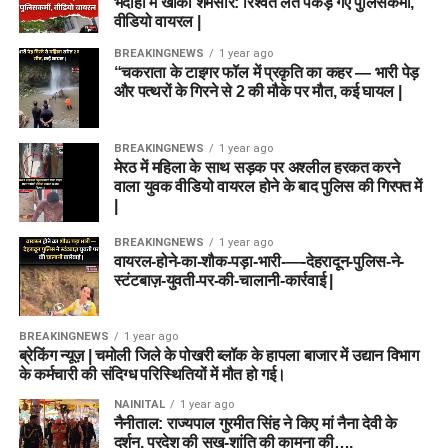
भदोही में खाकी शर्मसार: रिश्वत लेते पकड़े गए पुलिसकर्मी,
वीडियो वायरल |
BREAKINGNEWS
1 year ago
“चकराता के टाइगर फॉल में प्रकृति का कहर — भारी पेड़
और पत्थरों के गिरने से 2 की मौके पर मौत, कई घायल |
BREAKINGNEWS
1 year ago
मेरठ में महिला के साथ सड़क पर अश्लील हरकत करने
वाला युवक वीडियो वायरल होने के बाद पुलिस की गिरफ्त में
|
BREAKINGNEWS
1 year ago
वायरल-होने-का-शौक-पड़ा-भारी-—-देहरादून-पुलिस-ने-
स्टंटबाज़-युवती-पर-की-चालानी-कार्रवाई |
BREAKINGNEWS
1 year ago
ब्रेकिंग न्यूज़ | चमोली जिले के पोखरी ब्लॉक के हापला बाजार में उद्यान विभाग
के कर्मचारी की संदिग्ध परिस्थितियों में मौत हो गई।
NAINITAL
1 year ago
नैनीताल: राज्यपाल गुरमीत सिंह ने किए मां नैना देवी के
दर्शन, प्रदेश की सुख-शांति की कामना की….