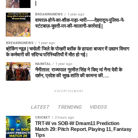
|
BREAKINGNEWS
1 year ago
वायरल-होने-का-शौक-पड़ा-भारी-—-देहरादून-पुलिस-ने-
स्टंटबाज़-युवती-पर-की-चालानी-कार्रवाई |
BREAKINGNEWS
1 year ago
ब्रेकिंग न्यूज़ | चमोली जिले के पोखरी ब्लॉक के हापला बाजार में उद्यान विभाग
के कर्मचारी की संदिग्ध परिस्थितियों में मौत हो गई।
NAINITAL
1 year ago
नैनीताल: राज्यपाल गुरमीत सिंह ने किए मां नैना देवी के
दर्शन, प्रदेश की सुख-शांति की कामना की….
ADVERTISEMENT
LATEST
TRENDING
VIDEOS
CRICKET
2 hours ago
TRT-W vs SOB-W Dream11 Prediction
Match 29: Pitch Report, Playing 11, Fantasy
Tips