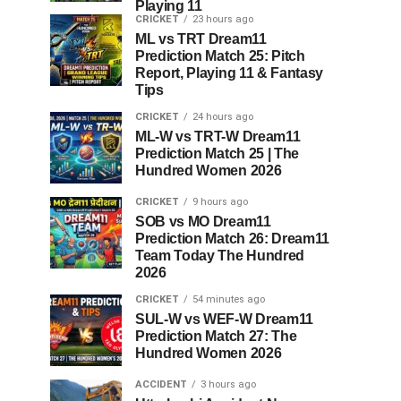
Playing 11
CRICKET
23 hours ago
ML vs TRT Dream11
Prediction Match 25: Pitch
Report, Playing 11 & Fantasy
Tips
CRICKET
24 hours ago
ML-W vs TRT-W Dream11
Prediction Match 25 | The
Hundred Women 2026
CRICKET
9 hours ago
SOB vs MO Dream11
Prediction Match 26: Dream11
Team Today The Hundred
2026
CRICKET
54 minutes ago
SUL-W vs WEF-W Dream11
Prediction Match 27: The
Hundred Women 2026
ACCIDENT
3 hours ago