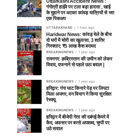
Uttarkashi Accident News :
गंगोत्री हाईवे पर टला बड़ा हादसा , खाई
के मुहाने पर अटका कांवड़ यात्रियों से भरा
एक पिकअप
UTTARAKHAND
1 hour ago
Haridwar News: कांवड़ मेले के बीच
दो घरों में चोरी का खुलासा, 3 शातिर
गिरफ्तार; ₹5 लाख कैश बरामद
BREAKINGNEWS
1 year ago
रामनगर: क़ब्रिस्तान की ज़मीन को लेकर
विवाद, दफनाने से पहले उठा बवाल |
BREAKINGNEWS
1 year ago
हरिद्वार: गंगा घाट किनारे पेड़ पर लिपटा
मिला अजगर, वन विभाग ने किया सुरक्षित
रेस्क्यू
BREAKINGNEWS
1 year ago
हरिद्वार में बीजेपी नेता की दबंगई कैमरे में
कैद, अफसर पर बरसे अपशब्द, चुप्पी पर
उठे सवाल