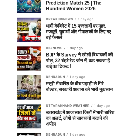
Prediction Match 25 | The
Hundred Women 2026
BREAKINGNEWS
1 day ago
धामी कैबिनेट में 15 प्रस्तावों पर मुहर,
मजदूरों, युवाओं और गौपालकों के लिए गए
बड़े फैसले
BIG NEWS
1 day ago
BJP के Survey ने खोली विधायकों की
पोल, 32 चेहरे रेड जोन में, कट सकता है
कई का टिकट !
DEHRADUN
1 day ago
मसूरी में बारिश के बीच पहाड़ी से गिरे
बोल्डर, सरकारी आवास को भारी नुकसान
UTTARAKHAND WEATHER
1 day ago
उत्तराखंड में आज सात जिलों में भारी बारिश
का अलर्ट, लोगों से सावधानी बरतने की
अपील
DEHRADUN
1 day ago