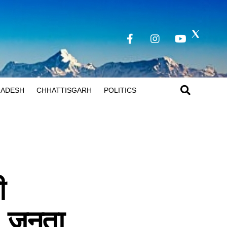
RADESH
CHHATTISGARH
POLITICS
ी
, जनता