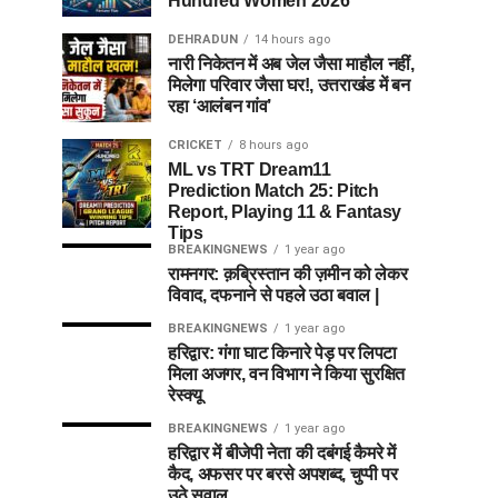
Hundred Women 2026
DEHRADUN
14 hours ago
नारी निकेतन में अब जेल जैसा माहौल नहीं,
मिलेगा परिवार जैसा घर!, उत्तराखंड में बन
रहा ‘आलंबन गांव’
CRICKET
8 hours ago
ML vs TRT Dream11
Prediction Match 25: Pitch
Report, Playing 11 & Fantasy
Tips
BREAKINGNEWS
1 year ago
रामनगर: क़ब्रिस्तान की ज़मीन को लेकर
विवाद, दफनाने से पहले उठा बवाल |
BREAKINGNEWS
1 year ago
हरिद्वार: गंगा घाट किनारे पेड़ पर लिपटा
मिला अजगर, वन विभाग ने किया सुरक्षित
रेस्क्यू
BREAKINGNEWS
1 year ago
हरिद्वार में बीजेपी नेता की दबंगई कैमरे में
कैद, अफसर पर बरसे अपशब्द, चुप्पी पर
उठे सवाल