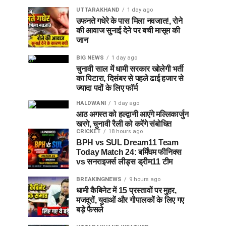
UTTARAKHAND
1 day ago
उफनते गधेरे के पास मिला नवजात!, रोने
की आवाज सुनाई देने पर बची मासूम की
जान
BIG NEWS
1 day ago
चुनावी साल में धामी सरकार खोलेगी भर्ती
का पिटारा, दिसंबर से पहले ढाई हजार से
ज्यादा पदों के लिए फॉर्म
HALDWANI
1 day ago
आठ अगस्त को हल्द्वानी आएंगे मल्लिकार्जुन
खरगे, चुनावी रैली को करेंगे संबोधित
CRICKET
18 hours ago
BPH vs SUL Dream11 Team
Today Match 24: बर्मिंघम फीनिक्स
vs सनराइजर्स लीड्स ड्रीम11 टीम
BREAKINGNEWS
9 hours ago
धामी कैबिनेट में 15 प्रस्तावों पर मुहर,
मजदूरों, युवाओं और गौपालकों के लिए गए
बड़े फैसले