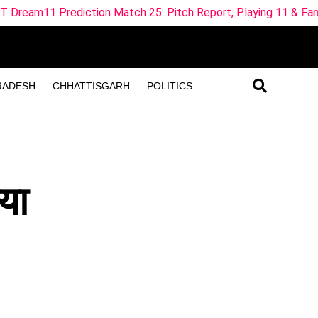
on Match 25: Pitch Report, Playing 11 & Fantasy Tips
ML
RADESH
CHHATTISGARH
POLITICS
या