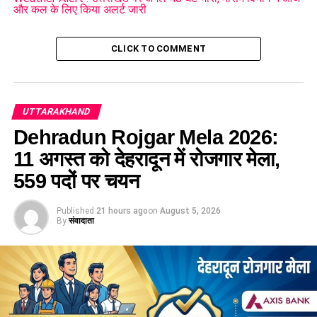
UTTARAKHAND WEATHER ALERT
WEATHER FLUCTUATIONS
और कल के लिए किया अलर्ट जारी
UP NEXT
भारी बर्फबारी के चलते केदारनाथ धाम में पुनर्निर्माण कार्यों में रुकावट,
CLICK TO COMMENT
लौटने लगे मजदूर….
DON'T MISS
अल्मोड़ा : देघाट में 8 वर्षीय नाबालिग से दुष्कर्म, आरोपी को पुलिस ने
किया गिरफ्तार…..
UTTARAKHAND
Dehradun Rojgar Mela 2026:
11 अगस्त को देहरादून में रोजगार मेला,
559 पदों पर चयन
Published
21 hours ago
on
August 5, 2026
By
संवादाता