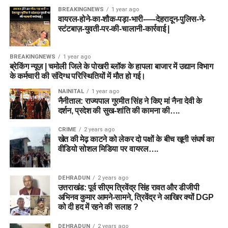
BREAKINGNEWS
1 year ago
वायरल-होने-का-शौक-पड़ा-भारी-—-देहरादून-पुलिस-ने-
स्टंटबाज़-युवती-पर-की-चालानी-कार्रवाई |
BREAKINGNEWS
1 year ago
ब्रेकिंग न्यूज़ | चमोली जिले के पोखरी ब्लॉक के हापला बाजार में उद्यान विभाग
के कर्मचारी की संदिग्ध परिस्थितियों में मौत हो गई।
NAINITAL
1 year ago
नैनीताल: राज्यपाल गुरमीत सिंह ने किए मां नैना देवी के
दर्शन, प्रदेश की सुख-शांति की कामना की….
CRIME
2 years ago
खेत की मेढ़ काटने को लेकर दो पक्षों के बीच खूनी संघर्ष का
वीडियो सोशल मिडिया पर वायरल….
DEHRADUN
2 years ago
उत्तराखंड: पूर्व सीएम त्रिवेंद्र सिंह रावत और डीजीपी
अभिनव कुमार आमने-सामने, त्रिवेंद्र ने आखिर क्यों DGP
को दी हद में रहने की सलाह ?
DEHRADUN
2 years ago