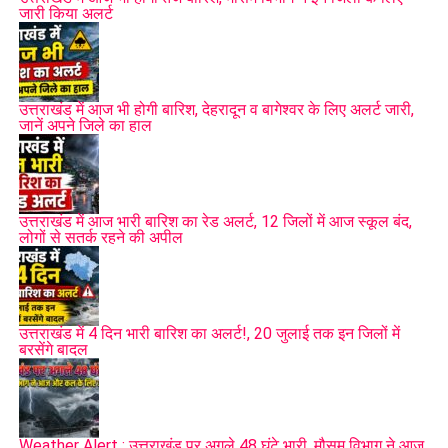
जारी किया अलर्ट
उत्तराखंड में आज भी होगी बारिश, देहरादून व बागेश्वर के लिए अलर्ट जारी,
जानें अपने जिले का हाल
उत्तराखंड में आज भारी बारिश का रेड अलर्ट, 12 जिलों में आज स्कूल बंद,
लोगों से सतर्क रहने की अपील
#WeatherFluctuations, #
FogandColdWave,
उत्तराखंड में 4 दिन भारी बारिश का अलर्ट!, 20 जुलाई तक इन जिलों में
#
DehradunTemperature, #
RainfallForecast,
बरसेंगे बादल
#
UttarakhandWeatherAlert
RELATED TOPICS:
DEHRADUN TEMPERATURE
FOG AND COLD WAVE
RAINFALL FORECAST
Weather Alert : उत्तराखंड पर अगले 48 घंटे भारी, मौसम विभाग ने आज