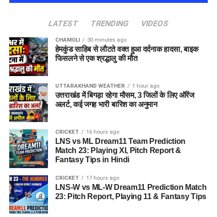
फिलहाल प्रशासन की ओर से नागरिकों को घबराने की बजाय आधिकारिक
अपडेट पर भरोसा करने और साइबर सुरक्षा संबंधी सावधानियां बरतने की
LATEST
TRENDING
VIDEOS
सलाह दी जा रही है। जांच पूरी होने के बाद ही पूरे मामले की वास्तविक
स्थिति स्पष्ट हो सकेगी।
CHAMOLI
30 minutes ago
हेमकुंड साहिब से लौटते वक्त हुआ दर्दनाक हादसा, बाइक
फिसलने से एक श्रद्धालु की मौत
UTTARAKHAND WEATHER
1 hour ago
उत्तराखंड में बिगड़ा रहेगा मौसम, 3 जिलों के लिए ऑरेंज
अलर्ट, कई जगह भारी बारिश का अनुमान
CRICKET
16 hours ago
LNS vs ML Dream11 Team Prediction
Match 23: Playing XI, Pitch Report &
Fantasy Tips in Hindi
CRICKET
17 hours ago
LNS-W vs ML-W Dream11 Prediction Match
23: Pitch Report, Playing 11 & Fantasy Tips