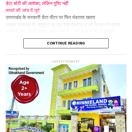
डेटा चोरी की आशंका, लेकिन पुष्टि नहीं
मामले की जांच में जुटे
उत्तराखंड के सरकारी डेटा सेंटर पर फिर मंडराया खतरा
साइबर विशेषज्ञों के अनुसार यह एक ऐसा मैलवेयर है जो सिस्टम में प्रवेश
करने के बाद अपना स्वरूप बदल लेता है। यही वजह है कि पारंपरिक
एंटीवायरस या सुरक्षा प्रणालियों के लिए इसे पहचानना आसान नहीं होता।
CONTINUE READING
कई बार यह सिस्टम की सामान्य फाइल जैसा दिखाई देता है, लेकिन सक्रिय
होते ही यह संवेदनशील जानकारी तक पहुंचने या अन्य नुकसान पहुंचाने की
कोशिश कर सकता है।
ADVERTISEMENT
पिछले साल भी हुआ था बड़ा साइबर हमला
साल 2024 में
उत्तराखंड
के डेटा सेंटर पर माकोप रैनसमवेयर का हमला
हुआ था। उस साइबर हमले में कई सिस्टम लॉक हो गए थे और कथित तौर
पर डेटा को अनलॉक करने के बदले फिरौती की मांग की गई थी। उस घटना
के बाद सुरक्षा व्यवस्था को मजबूत किया गया था, लेकिन अब नए प्रकार के
वायरस की मौजूदगी ने फिर से चिंता बढ़ा दी है।