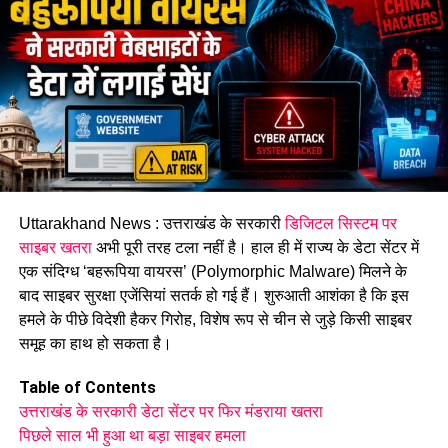
प्रशासन से जल्द सड़क सुधार, जल निकासी की व्यवस्था और संवेदनशील
स्थानों पर सुरक्षा उपाय बढ़ाने की मांग की है।
मसूरी-कीमाड़ी मार्ग की सुरक्षा व्यवस्था पर उठे सवाल
लगातार सामने आ रहे हादसों ने एक बार फिर मसूरी-कीमाड़ी मार्ग की सुरक्षा
व्यवस्था पर सवाल खड़े कर दिए हैं। स्थानीय लोगों का मानना है कि यदि
समय रहते सड़क की स्थिति में सुधार नहीं किया गया, तो भविष्य में भी ऐसे
हादसे दोहराए जा सकते हैं।
Uttarakhand News : उत्तराखंड के सरकारी
डिजिटल सिस्टम पर
साइबर खतरा
अभी पूरी तरह टला नहीं है। हाल ही में राज्य के डेटा सेंटर में
एक संदिग्ध ‘बहरूपिया वायरस’ (Polymorphic Malware) मिलने के
बाद साइबर सुरक्षा एजेंसियां सतर्क हो गई हैं। शुरुआती आशंका है कि इस
हमले के पीछे विदेशी हैकर गिरोह, विशेष रूप से चीन से जुड़े किसी साइबर
समूह का हाथ हो सकता है।
Table of Contents
उत्तराखंड के सरकारी डेटा सेंटर पर फिर मंडराया खतरा
पिछले साल भी हुआ था बड़ा साइबर हमला