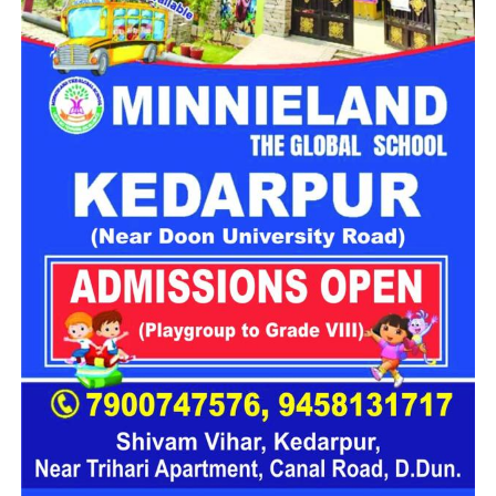
डेटा चोरी की आशंका, लेकिन पुष्टि नहीं
प्रारंभिक जांच में इस बात की भी संभावना जताई जा रही है कि साइबर
अपराधियों ने कुछ डेटा की कॉपी करने की कोशिश की हो। हालांकि, अब
तक इस संबंध में कोई आधिकारिक पुष्टि नहीं की गई है। न ही किसी प्रकार
की फिरौती या अन्य मांग सामने आई है।
मामले की जांच में जुटे
सूचना प्रौद्योगिकी से जुड़े अधिकारी फिलहाल पूरे मामले की तकनीकी जांच
में जुटे हैं। सुरक्षा विशेषज्ञ सिस्टम लॉग, नेटवर्क गतिविधियों और संभावित
मैलवेयर की जांच कर रहे हैं ताकि ये स्पष्ट हो सके कि वायरस ने कितना
प्रभाव डाला और किसी प्रकार का डेटा प्रभावित हुआ या नहीं।