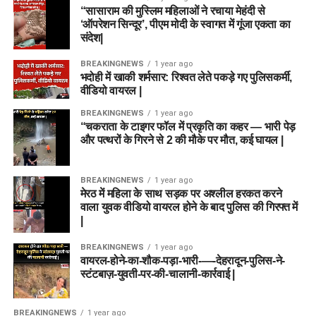
“सासाराम की मुस्लिम महिलाओं ने रचाया मेहंदी से
‘ऑपरेशन सिन्दूर’, पीएम मोदी के स्वागत में गूंजा एकता का
संदेश|
BREAKINGNEWS
1 year ago
भदोही में खाकी शर्मसार: रिश्वत लेते पकड़े गए पुलिसकर्मी,
वीडियो वायरल |
BREAKINGNEWS
1 year ago
“चकराता के टाइगर फॉल में प्रकृति का कहर — भारी पेड़
और पत्थरों के गिरने से 2 की मौके पर मौत, कई घायल |
BREAKINGNEWS
1 year ago
मेरठ में महिला के साथ सड़क पर अश्लील हरकत करने
वाला युवक वीडियो वायरल होने के बाद पुलिस की गिरफ्त में
|
BREAKINGNEWS
1 year ago
वायरल-होने-का-शौक-पड़ा-भारी-—-देहरादून-पुलिस-ने-
स्टंटबाज़-युवती-पर-की-चालानी-कार्रवाई |
BREAKINGNEWS
1 year ago