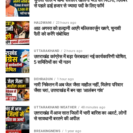
चुनावी साल में धामी सरकार खोलेगी भर्ती का पिटारा, दिसंबर
से पहले ढाई हजार से ज्यादा पदों के लिए फॉर्म
HALDWANI
23 hours ago
आठ अगस्त को हल्द्वानी आएंगे मल्लिकार्जुन खरगे, चुनावी
रैली को करेंगे संबोधित
UTTARAKHAND
2 hours ago
उत्तराखंड कांग्रेस में बड़ा फेरबदल! नई कार्यकारिणी घोषित,
5 समितियों का भी गठन
DEHRADUN
1 hour ago
नारी निकेतन में अब जेल जैसा माहौल नहीं, मिलेगा परिवार
जैसा घर!, उत्तराखंड में बन रहा ‘आलंबन गांव’
UTTARAKHAND WEATHER
48 minutes ago
उत्तराखंड में आज सात जिलों में भारी बारिश का अलर्ट, लोगों
से सावधानी बरतने की अपील
BREAKINGNEWS
1 year ago