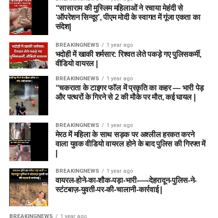
“सासाराम की मुस्लिम महिलाओं ने रचाया मेहंदी से
‘ऑपरेशन सिन्दूर’, पीएम मोदी के स्वागत में गूंजा एकता का
संदेश|
BREAKINGNEWS
1 year ago
भदोही में खाकी शर्मसार: रिश्वत लेते पकड़े गए पुलिसकर्मी,
वीडियो वायरल |
BREAKINGNEWS
1 year ago
“चकराता के टाइगर फॉल में प्रकृति का कहर — भारी पेड़
और पत्थरों के गिरने से 2 की मौके पर मौत, कई घायल |
BREAKINGNEWS
1 year ago
मेरठ में महिला के साथ सड़क पर अश्लील हरकत करने
वाला युवक वीडियो वायरल होने के बाद पुलिस की गिरफ्त में
|
BREAKINGNEWS
1 year ago
वायरल-होने-का-शौक-पड़ा-भारी-—-देहरादून-पुलिस-ने-
स्टंटबाज़-युवती-पर-की-चालानी-कार्रवाई |
BREAKINGNEWS
1 year ago