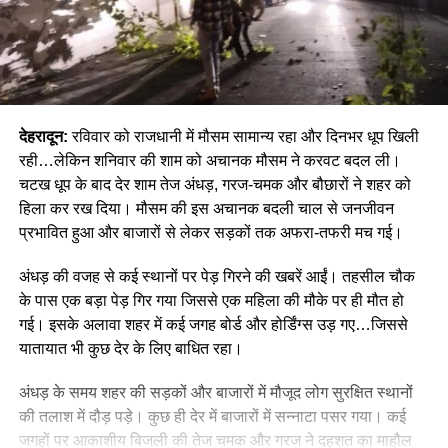
देहरादून:
रविवार को राजधानी में मौसम सामान्य रहा और दिनभर धूप खिली
रही…लेकिन शनिवार की शाम को अचानक मौसम ने करवट बदल ली।
चटख धूप के बाद देर शाम तेज अंधड़, गरज-चमक और बौछारों ने शहर को
हिला कर रख दिया। मौसम की इस अचानक बदली चाल से जनजीवन
प्रभावित हुआ और बाजारों से लेकर सड़कों तक अफरा-तफरी मच गई।
अंधड़ की वजह से कई स्थानों पर पेड़ गिरने की खबरें आईं। तहसील चौक
के पास एक बड़ा पेड़ गिर गया जिससे एक महिला की मौके पर ही मौत हो
गई। इसके अलावा शहर में कई जगह बोर्ड और होर्डिंग्स उड़ गए…जिससे
यातायात भी कुछ देर के लिए बाधित रहा।
अंधड़ के समय शहर की सड़कों और बाजारों में मौजूद लोग सुरक्षित स्थानों
की तलाश में दौड़ पड़े। कुछ ही देर में बाजारों में सन्नाटा पसर गया। कई
जगहों पर आकाशीय बिजली की तेज चमक और गरज ने दहशत का माहौल