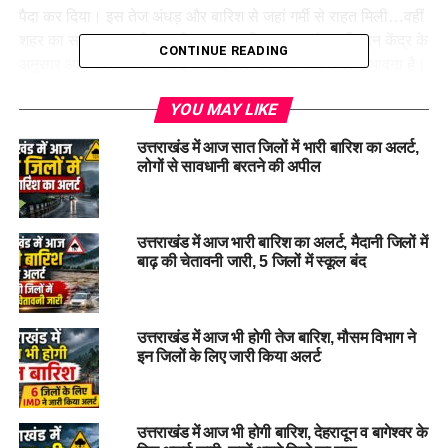
पैदा कर दिया। इस तेज अंधड़ और बारिश से जहां गर्मी से राहत मिली…वहीं
शहर का सामान्य जनजीवन बुरी तरह प्रभावित हुआ। मौसम विज्ञान केंद्र के
CONTINUE READING
अनुसार आने वाले समय में भी इसी तरह का मौसम बने रहने की संभावना है।
मौसम विभाग की ताज़ा जानकारी के अनुसार पिथौरागढ़ और बागेश्वर जिलों
YOU MAY LIKE
में कहीं-कहीं भारी बारिश की संभावना है, जिसके लिए अलर्ट जारी कर दिया
उत्तराखंड में आज सात जिलों में भारी बारिश का अलर्ट,
गया है। वहीं देहरादून में आंशिक रूप से बादल छाये रहने और हल्की बौछारें
लोगों से सावधानी बरतने की अपील
पड़ने की आशंका जताई गई है। निचले इलाकों में भी गरज-चमक के साथ
बारिश हो सकती है। चारधाम यात्रा मार्गों पर भी बादल छाये रह सकते हैं
और तेज हवाओं के झोंकों की स्थिति बन सकती है। प्रशासन और यात्रा से
उत्तराखंड में आज भारी बारिश का अलर्ट, मैदानी जिलों में
जुड़े अधिकारियों को सतर्क रहने के निर्देश दिए गए हैं।
बाढ़ की चेतावनी जारी, 5 जिलों में स्कूल बंद
#UttarakhandWeatherAlert #RainWarning,
#uttarakhandweatherupdate
उत्तराखंड में आज भी होगी तेज बारिश, मौसम विभाग ने
इन जिलों के लिए जारी किया अलर्ट
RELATED TOPICS:
RAIN WARNING
UTTARAKHAND WEATHER ALERT
UP NEXT
उत्तराखंड में आज भी होगी बारिश, देहरादून व बागेश्वर के
देहरादून: स्कूल में दिव्यांग बच्चों के साथ मारपीट और यौन उत्पीड़न,