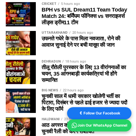
CRICKET
5 hours ago
BPH vs SUL Dream11 Team Today
Match 24: बर्मिंघम फीनिक्स vs सनराइजर्स
लीड्स ड्रीम11 टीम
UTTARAKHAND
20 hours ago
उफनते गधेरे के पास मिला नवजात!, रोने की
आवाज सुनाई देने पर बची मासूम की जान
DEHRADUN
18 hours ago
तीलू रौतेली पुरस्कार के लिए 13 वीरांगनाओं का
चयन, 35 आंगनबाड़ी कार्यकत्रियां भी होंगे
सम्मानित
BIG NEWS
22 hours ago
चुनावी साल में धामी सरकार खोलेगी भर्ती का
पिटारा, दिसंबर से पहले ढाई हजार से ज्यादा पदों
के लिए फॉर्म
Follow Our Facebook
HALDWANI
23 hours ago
आठ अगस्त को हल्द्वानी आएंगे मल्लिकार्जुन खरगे,
Join Our WhatsApp Channel
चुनावी रैली को करेंगे संबोधित