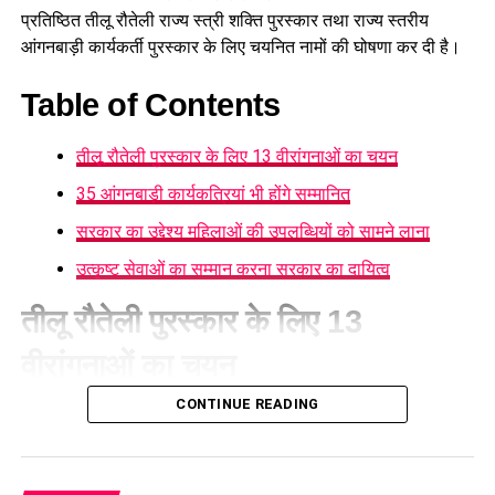
प्रस्तावित आलंबन गांव में कॉटेज और छोटे घर विकसित किए जाएंगे। यहां
प्रतिष्ठित तीलू रौतेली राज्य स्त्री शक्ति पुरस्कार तथा राज्य स्तरीय
एक परिवार की तर्ज पर लोगों को रखा जाएगा। योजना के मुताबिक, एक
आंगनबाड़ी कार्यकर्ती पुरस्कार के लिए चयनित नामों की घोषणा कर दी है।
यूनिट में करीब दो महिलाएं, चार बच्चे और एक किशोरी को शामिल किया
जाएगा। इस तरह उन्हें एक परिवार की तरह साथ रहने का अवसर मिलेगा।
Table of Contents
हर यूनिट में अलग किचन जैसी सुविधाएं भी होंगी, ताकि वहां रहने वाली
तीलू रौतेली पुरस्कार के लिए 13 वीरांगनाओं का चयन
महिलाओं और बच्चों को रोजमर्रा के जीवन में ज्यादा स्वतंत्रता और जिम्मेदारी
का अनुभव हो सके। प्रस्तावित परिसर में कुल 16 घर विकसित किए
35 आंगनबाड़ी कार्यकत्रियां भी होंगे सम्मानित
जाएंगे, जिनमें करीब 88 लोगों के रहने की व्यवस्था होगी।
सरकार का उद्देश्य महिलाओं की उपलब्धियों को सामने लाना
उत्कृष्ट सेवाओं का सम्मान करना सरकार का दायित्व
तीलू रौतेली पुरस्कार के लिए 13
वीरांगनाओं का चयन
CONTINUE READING
महिला सशक्तीकरण एवं बाल विकास विभाग
की ओर से जारी सूची के
अनुसार तीलू रौतेली पुरस्कार के लिए प्रदेश के सभी 13 जनपदों से एक-एक
महिला का चयन किया गया है, जबकि राज्य स्तरीय आंगनबाड़ी कार्यकर्ती
पुरस्कार के लिए विभिन्न जनपदों की 35 उत्कृष्ट आंगनबाड़ी कार्यकर्तियों को