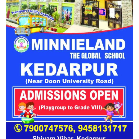
चोर दोनों मकानों के ताले तोड़कर अंदर दाखिल हुए और जेवरात समेत अन्य
सामान चोरी कर फरार हो गए। मामले में पीड़िता की शिकायत के आधार पर
4 अगस्त को रानीपुर थाने में मुकदमा दर्ज
किया गया था।
CCTV फुटेज से पुलिस को मिला सुराग
घटना के खुलासे के लिए वरिष्ठ पुलिस अधीक्षक के निर्देश पर पुलिस और
सीआईयू की संयुक्त टीम गठित की गई। टीम ने घटनास्थल और उसके
आसपास लगे
CCTV कैमरों की फुटेज
खंगाली।
जांच के दौरान पुलिस को परमिट नंबर 2722 वाला एक संदिग्ध नीले रंग का
टैम्पो दिखाई दिया। पुलिस ने टैम्पो के नंबर
UK07TC0457
के आधार पर
उसकी तलाश शुरू की।
BHEL स्टेडियम के पास से पहला आरोपी
गिरफ्तार
पुलिस के मुताबिक,
7 अगस्त 2026
को मुखबिर से मिली सूचना के आधार
पर टीम ने बीएचईएल स्टेडियम के पास सुरेश्वरी देवी मंदिर तिराहे से टैम्पो