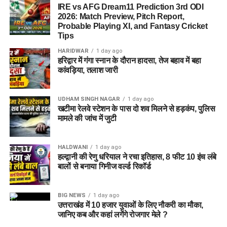
IRE vs AFG Dream11 Prediction 3rd ODI
तीनों आरोपियों का आपराधिक इतिहास
2026: Match Preview, Pitch Report,
Probable Playing XI, and Fantasy Cricket
Tips
पुलिस के मुताबिक, गिरफ्तार किए गए तीनों आरोपी शातिर किस्म के अपराधी
हैं। उनके खिलाफ
बिजनौर, कोटद्वार और हरिद्वार
के अलग-अलग थानों में
HARIDWAR
1 day ago
हरिद्वार में गंगा स्नान के दौरान हादसा, तेज बहाव में बहा
चोरी, नकबजनी और अवैध हथियार रखने से संबंधित कई मुकदमे दर्ज हैं।
कांवड़िया, तलाश जारी
गिरफ्तार आरोपियों के नाम
UDHAM SINGH NAGAR
1 day ago
अक्षय उर्फ गोलू
— निवासी बिजनौर, उत्तर प्रदेश
खटीमा रेलवे स्टेशन के पास दो शव मिलने से हड़कंप, पुलिस
मामले की जांच में जुटी
सोनू सैनी
— निवासी बिजनौर, उत्तर प्रदेश
सोनू शर्मा
— निवासी मुरादाबाद, उत्तर प्रदेश
HALDWANI
1 day ago
हल्द्वानी की रेणु धरियाल ने रचा इतिहास, 8 फीट 10 इंच लंबे
कांवड़ मेले के बीच पुलिस की कार्रवाई
बालों से बनाया गिनीज वर्ल्ड रिकॉर्ड
कांवड़ मेले के दौरान हरिद्वार में भारी भीड़ और सुरक्षा व्यवस्था के बीच चोरी
BIG NEWS
1 day ago
की इस वारदात का खुलासा पुलिस के लिए अहम माना जा रहा है। CCTV
उत्तराखंड में 10 हजार युवाओं के लिए नौकरी का मौका,
फुटेज और मुखबिर की सूचना के आधार पर पुलिस टीम ने पहले टैम्पो चालक
जानिए कब और कहां लगेंगे रोजगार मेले ?
को पकड़ा और फिर उसकी निशानदेही पर उसके दोनों साथियों तक पहुंची।