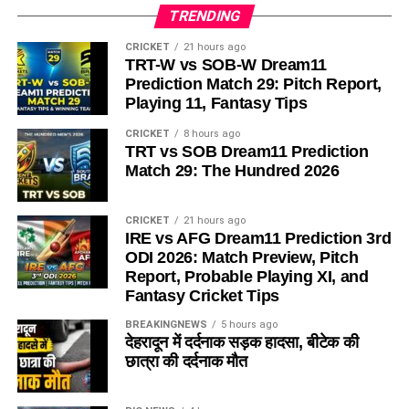
TRENDING
CRICKET
21 hours ago
TRT-W vs SOB-W Dream11
Prediction Match 29: Pitch Report,
Playing 11, Fantasy Tips
CRICKET
8 hours ago
TRT vs SOB Dream11 Prediction
Match 29: The Hundred 2026
CRICKET
21 hours ago
IRE vs AFG Dream11 Prediction 3rd
ODI 2026: Match Preview, Pitch
Report, Probable Playing XI, and
Fantasy Cricket Tips
BREAKINGNEWS
5 hours ago
देहरादून में दर्दनाक सड़क हादसा, बीटेक की
छात्रा की दर्दनाक मौत