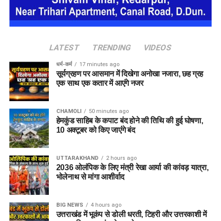
चालक
अक्षय उर्फ गोलू निवासी बिजनौर, उत्तर प्रदेश
को गिरफ्तार किया।
तलाशी के दौरान उसके कब्जे से मृतक राजेंद्र पाल का पुलिस कार्ड बरामद
हुआ। पूछताछ में आरोपी ने पुलिस को बताया कि उसने अपने दो साथियों
LATEST
TRENDING
VIDEOS
सोनू सैनी और सोनू शर्मा
के साथ मिलकर बंद मकानों के ताले तोड़कर चोरी
धर्म-कर्म
17 minutes ago
की थी।
सूर्यग्रहण पर आसमान में दिखेगा अनोखा नजारा, छह ग्रह
एक साथ एक कतार में आएंगे नजर
पुलिस के अनुसार, आरोपी ने चेकिंग के दौरान खुद को पुलिसकर्मी बताकर
बचने के लिए पुलिस कार्ड अपने पास रखा था।
CHAMOLI
50 minutes ago
हेमकुंड साहिब के कपाट बंद होने की तिथि की हुई घोषणा,
धामपुर में बेचे थे चोरी के जेवर
10 अक्टूबर को किए जाएंंगे बंद
पुलिस पूछताछ में आरोपियों ने बताया कि चोरी किए गए
सोने के आभूषण
UTTARAKHAND
2 hours ago
धामपुर में एक व्यापारी को ₹5 लाख में बेचे गए थे।
2036 ओलंपिक के लिए मंत्री रेखा आर्या की कांवड़ यात्रा,
भोलेनाथ से मांगा आशीर्वाद
अक्षय उर्फ गोलू की निशानदेही पर पुलिस टीम ने रावली महदूद में डेंसो चौक
के पास स्थित एक कमरे में दबिश दी। यहां से पुलिस ने
सोनू सैनी निवासी
बिजनौर और सोनू शर्मा निवासी मुरादाबाद
को गिरफ्तार कर लिया।
BIG NEWS
4 hours ago
उत्तराखंड में भूकंप से डोली धरती, टिहरी और उत्तरकाशी में