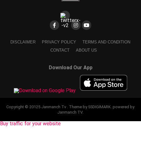
DISCLAIMER
PRIVACY POLICY
TERMS AND CONDITION
CONTACT
ABOUT US
Download Our App
Copyright © 20125 Janmanch Tv . Theme by SSDIGIMARK. powered by
Janmanch TV.
Buy traffic for your website