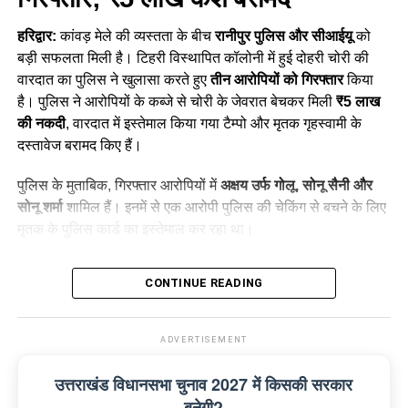
प्रतिबंधित स्थानों पर स्नान से लगातार हो
रहे हादसे
हरिद्वार:
कांवड़ मेले की व्यस्तता के बीच
रानीपुर पुलिस और सीआईयू
को
बड़ी सफलता मिली है। टिहरी विस्थापित कॉलोनी में हुई दोहरी चोरी की
कांवड़ मेले को देखते हुए हरकी पैड़ी और आसपास के घाटों पर प्रशासन ने
वारदात का पुलिस ने खुलासा करते हुए
तीन आरोपियों को गिरफ्तार
किया
सुरक्षा के व्यापक इंतजाम किए हैं। श्रद्धालुओं और कांवड़ियों से लगातार
है। पुलिस ने आरोपियों के कब्जे से चोरी के जेवरात बेचकर मिली
₹5 लाख
अपील की जा रही है कि वे निर्धारित और सुरक्षित घाटों पर ही स्नान करें।
की नकदी
, वारदात में इस्तेमाल किया गया टैम्पो और मृतक गृहस्वामी के
इसके साथ ही तेज बहाव वाले क्षेत्रों और प्रतिबंधित स्थानों पर जाने से
दस्तावेज बरामद किए हैं।
बचने के निर्देश भी दिए जा रहे हैं।
पुलिस के मुताबिक, गिरफ्तार आरोपियों में
अक्षय उर्फ गोलू, सोनू सैनी और
इसके बावजूद कई श्रद्धालु सुरक्षा के लिए लगाई गई रेलिंग को पार कर नदी
सोनू शर्मा
शामिल हैं। इनमें से एक आरोपी पुलिस की चेकिंग से बचने के लिए
के ऐसे हिस्सों में पहुंच जाते हैं, जहां पानी की गहराई और बहाव का अंदाजा
मृतक के पुलिस कार्ड का इस्तेमाल कर रहा था।
लगाना मुश्किल होता है। ऐसे स्थानों पर जरा सी लापरवाही जानलेवा साबित
हो सकती है।
Table of Contents
CONTINUE READING
Haridwar News: 3 शातिर चोर गिरफ्तार; ₹5 लाख कैश बरामद
ADVERTISEMENT
29 जुलाई की रात हुई थी चोरी
उत्तराखंड विधानसभा चुनाव 2027 में किसकी सरकार
CCTV फुटेज से पुलिस को मिला सुराग
बनेगी?