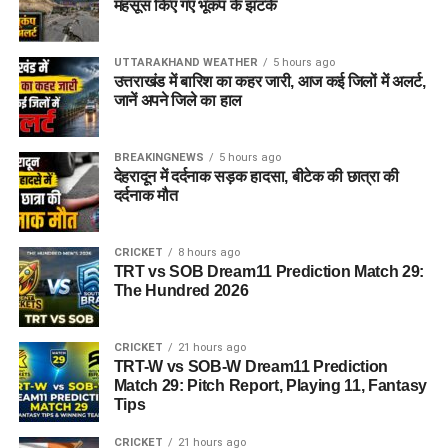
महसूस किए गए भूकंप के झटके
पुलिस के मुताबिक, तीनों आरोपी चोरी के जेवर बेचकर मिली रकम को आपस
में बांटने की तैयारी कर रहे थे। इससे पहले ही पुलिस ने उन्हें गिरफ्तार कर
लिया।
UTTARAKHAND WEATHER
5 hours ago
उत्तराखंड में बारिश का कहर जारी, आज कई जिलों में अलर्ट,
जानें अपने जिले का हाल
₹5 लाख कैश समेत ये सामान बरामद
रानीपुर पुलिस और सीआईयू की संयुक्त टीम ने आरोपियों के कब्जे से कुल
BREAKINGNEWS
5 hours ago
देहरादून में दर्दनाक सड़क हादसा, बीटेक की छात्रा की
₹5 लाख की नकदी
बरामद की है। इसके अलावा वारदात में इस्तेमाल किया
दर्दनाक मौत
गया टैम्पो और मृतक के कुछ दस्तावेज भी बरामद किए गए हैं।
पुलिस के अनुसार बरामदगी
CRICKET
8 hours ago
TRT vs SOB Dream11 Prediction Match 29:
The Hundred 2026
₹5,00,000 नकद
घटना में प्रयुक्त टैम्पो
CRICKET
21 hours ago
1 पुलिस कार्ड
TRT-W vs SOB-W Dream11 Prediction
Match 29: Pitch Report, Playing 11, Fantasy
1 पैन कार्ड
Tips
अन्य पहचान संबंधी दस्तावेज
CRICKET
21 hours ago