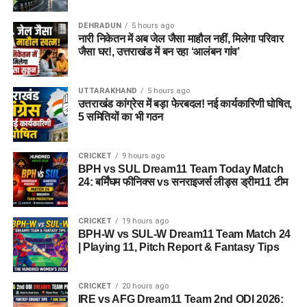
होगा माहौल
DEHRADUN
5 hours ago
नारी निकेतन में अब जेल जैसा माहौल नहीं, मिलेगा परिवार
आलंबन गांव की सबसे खास बात यही होगी कि यहां रहने वाली महिलाओं
जैसा घर!, उत्तराखंड में बन रहा ‘आलंबन गांव’
और बच्चों को यह महसूस न हो कि वे किसी जेल या बंद संस्थान में रह रहे
हैं। इसके बजाय पूरा परिसर एक रेजिडेंशियल कॉम्प्लेक्स की तरह विकसित
UTTARAKHAND
5 hours ago
किया जाएगा, जहां सुरक्षा के साथ रहने, पढ़ाई, दैनिक जीवन और सामाजिक
उत्तराखंड कांग्रेस में बड़ा फेरबदल! नई कार्यकारिणी घोषित,
विकास से जुड़ी सुविधाएं उपलब्ध होंगी।
5 समितियों का भी गठन
परिसर को आधुनिक सुविधाओं से लैस करने की योजना है। यहां आंगनबाड़ी
CRICKET
9 hours ago
केंद्र भी खोले जाएंगे। जरूरत पड़ने पर प्राथमिक विद्यालय की सुविधा भी
BPH vs SUL Dream11 Team Today Match
उपलब्ध कराई जा सकती है। इस पहल का मकसद सिर्फ महिलाओं और
24: बर्मिंघम फीनिक्स vs सनराइजर्स लीड्स ड्रीम11 टीम
बच्चों को रहने की जगह देना नहीं, बल्कि उन्हें ऐसा वातावरण उपलब्ध कराना
है, जहां वे खुद को सुरक्षित, सम्मानित और परिवार का हिस्सा महसूस कर
CRICKET
19 hours ago
सकें।
BPH-W vs SUL-W Dream11 Team Match 24
| Playing 11, Pitch Report & Fantasy Tips
5 एकड़ जमीन की हो रही है तलाश
CRICKET
20 hours ago
आलंबन गांव विकसित करने के लिए करीब 5 एकड़ जमीन की आवश्यकता
IRE vs AFG Dream11 Team 2nd ODI 2026:
बताई गई है। विभाग की पहली प्राथमिकता देहरादून जिले या उसके