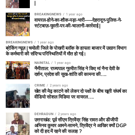
|
BREAKINGNEWS
1 year ago
वायरल-होने-का-शौक-पड़ा-भारी-—-देहरादून-पुलिस-ने-
स्टंटबाज़-युवती-पर-की-चालानी-कार्रवाई |
BREAKINGNEWS
1 year ago
ब्रेकिंग न्यूज़ | चमोली जिले के पोखरी ब्लॉक के हापला बाजार में उद्यान विभाग
के कर्मचारी की संदिग्ध परिस्थितियों में मौत हो गई।
NAINITAL
1 year ago
नैनीताल: राज्यपाल गुरमीत सिंह ने किए मां नैना देवी के
दर्शन, प्रदेश की सुख-शांति की कामना की….
CRIME
2 years ago
खेत की मेढ़ काटने को लेकर दो पक्षों के बीच खूनी संघर्ष का
वीडियो सोशल मिडिया पर वायरल….
DEHRADUN
2 years ago
उत्तराखंड: पूर्व सीएम त्रिवेंद्र सिंह रावत और डीजीपी
अभिनव कुमार आमने-सामने, त्रिवेंद्र ने आखिर क्यों DGP
को दी हद में रहने की सलाह ?