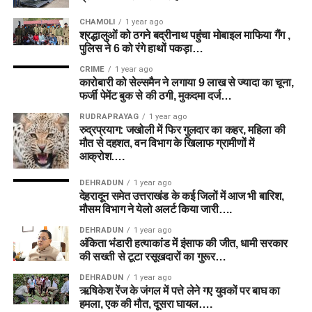
CHAMOLI
1 year ago
श्रद्धालुओं को ठगने बद्रीनाथ पहुंचा मोबाइल माफिया गैंग ,
पुलिस ने 6 को रंगे हाथों पकड़ा…
CRIME
1 year ago
कारोबारी को सेल्समैन ने लगाया 9 लाख से ज्यादा का चूना,
फर्जी पेमेंट बुक से की ठगी, मुकदमा दर्ज…
RUDRAPRAYAG
1 year ago
रुद्रप्रयाग: जखोली में फिर गुलदार का कहर, महिला की
मौत से दहशत, वन विभाग के खिलाफ ग्रामीणों में
आक्रोश….
DEHRADUN
1 year ago
देहरादून समेत उत्तराखंड के कई जिलों में आज भी बारिश,
मौसम विभाग ने येलो अलर्ट किया जारी….
DEHRADUN
1 year ago
अंकिता भंडारी हत्याकांड में इंसाफ की जीत, धामी सरकार
की सख्ती से टूटा रसूखदारों का गुरूर…
DEHRADUN
1 year ago
ऋषिकेश रेंज के जंगल में पत्ते लेने गए युवकों पर बाघ का
हमला, एक की मौत, दूसरा घायल….