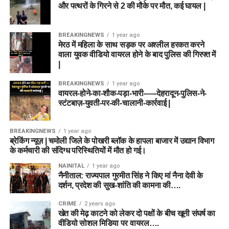
और पत्थरों के गिरने से 2 की मौके पर मौत, कई घायल |
BREAKINGNEWS
1 year ago
मेरठ में महिला के साथ सड़क पर अश्लील हरकत करने
वाला युवक वीडियो वायरल होने के बाद पुलिस की गिरफ्त में
|
BREAKINGNEWS
1 year ago
वायरल-होने-का-शौक-पड़ा-भारी-—-देहरादून-पुलिस-ने-
स्टंटबाज़-युवती-पर-की-चालानी-कार्रवाई |
BREAKINGNEWS
1 year ago
ब्रेकिंग न्यूज़ | चमोली जिले के पोखरी ब्लॉक के हापला बाजार में उद्यान विभाग
के कर्मचारी की संदिग्ध परिस्थितियों में मौत हो गई।
NAINITAL
1 year ago
नैनीताल: राज्यपाल गुरमीत सिंह ने किए मां नैना देवी के
दर्शन, प्रदेश की सुख-शांति की कामना की….
CRIME
2 years ago
खेत की मेढ़ काटने को लेकर दो पक्षों के बीच खूनी संघर्ष का
वीडियो सोशल मिडिया पर वायरल….