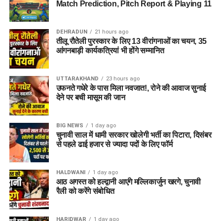
Match Prediction, Pitch Report & Playing 11
आसपास जमीन तलाशने की थी, लेकिन फिलहाल उपयुक्त जमीन उपलब्ध
नहीं हो पाई है। अब विभाग की ओर से हरिद्वार और आसपास के क्षेत्रों में
DEHRADUN
21 hours ago
जमीन की तलाश की जा रही है। अधिकारियों को उम्मीद है कि हरिद्वार में
तीलू रौतेली पुरस्कार के लिए 13 वीरांगनाओं का चयन, 35
इसके लिए उपयुक्त जमीन मिल सकती है।
आंगनबाड़ी कार्यकत्रियां भी होंगे सम्मानित
इसके अलावा उत्तरकाशी जिले के चिन्यालीसौड़ में भी एक जमीन को लेकर
UTTARAKHAND
23 hours ago
संभावनाएं देखी जा रही हैं। विभाग यह जांच कर रहा है कि वहां की जमीन
उफनते गधेरे के पास मिला नवजात!, रोने की आवाज सुनाई
और परिस्थितियां आलंबन गांव के निर्माण के लिए उपयुक्त हैं या नहीं।
देने पर बची मासूम की जान
महिलाओं और बच्चों को मिलेगा नया जीवन
BIG NEWS
1 day ago
चुनावी साल में धामी सरकार खोलेगी भर्ती का पिटारा, दिसंबर
आलंबन गांव की यह योजना सिर्फ एक नया भवन या परिसर तैयार करने की
से पहले ढाई हजार से ज्यादा पदों के लिए फॉर्म
कवायद नहीं है, बल्कि नारी निकेतन में रहने वाली महिलाओं और बच्चों के
प्रति सोच में बदलाव की कोशिश भी है।
HALDWANI
1 day ago
आठ अगस्त को हल्द्वानी आएंगे मल्लिकार्जुन खरगे, चुनावी
अगर यह योजना धरातल पर उतरती है तो संस्थागत जीवन की जगह उन्हें
रैली को करेंगे संबोधित
परिवार जैसा माहौल, बेहतर स्वतंत्रता और सामाजिक वातावरण मिल
सकेगा। इससे बच्चों और महिलाओं के मानसिक और सामाजिक विकास में
भी मदद मिलने की उम्मीद है।
HARIDWAR
1 day ago