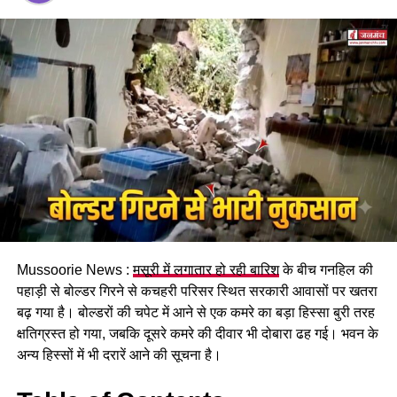
पार्टी के विश्वत सूत्रों से मिली जानकारी के मुताबिक
उत्तराखंड
के दो तिहाई
विधायकों का अगले विधानसभा चुनाव में टिकट कट सकता है। पार्टी और
संघ की ओर से राज्य में अपने हिस्से की सभी 47 सीटों पर कराए गए
आंतरिक सर्वे में 32 विधायकों के खिलाफ स्थानीय स्तर पर गहरी नाराजगी
की बात सामने आई है।
रिपोर्ट के मुताबिक लोग विधायकों से बेहद नाराज हैं। वो मानते हैं कि भाजपा
के दस साल के शासन में विकास के कई कार्य हुए हैं। लेकिन कई ऐसे काम हैं
जिनके वो आवाज उठाते रहे लेकिन उस पर कार्रवाई नहीं हुई। आंतरिक
कलह, कुछ स्तरों पर प्रशासनिक ढिलाई, युवाओं में नाराजगी की भी बात
सामने आई है। बीते कुछ समय में सोशल मीडिया पर भी इस तरीके के कई
मामले सामने आए हैं।
Mussoorie News :
मसूरी में लगातार हो रही बारिश
के बीच गनहिल की
पहाड़ी से बोल्डर गिरने से कचहरी परिसर स्थित सरकारी आवासों पर खतरा
बढ़ गया है। बोल्डरों की चपेट में आने से एक कमरे का बड़ा हिस्सा बुरी तरह
क्षतिग्रस्त हो गया, जबकि दूसरे कमरे की दीवार भी दोबारा ढह गई। भवन के
अन्य हिस्सों में भी दरारें आने की सूचना है।