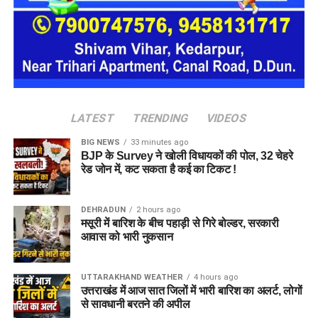
जाएगा। इस तरह उन्हें एक परिवार की तरह साथ रहने का अवसर मिलेगा।
हर यूनिट में अलग किचन जैसी सुविधाएं भी होंगी, ताकि वहां रहने वाली
महिलाओं और बच्चों को रोजमर्रा के जीवन में ज्यादा स्वतंत्रता और जिम्मेदारी
का अनुभव हो सके। प्रस्तावित परिसर में कुल 16 घर विकसित किए
जाएंगे, जिनमें करीब 88 लोगों के रहने की व्यवस्था होगी।
LATEST
TRENDING
VIDEOS
BIG NEWS
33 minutes ago
BJP के Survey ने खोली विधायकों की पोल, 32 चेहरे
रेड जोन में, कट सकता है कई का टिकट !
DEHRADUN
2 hours ago
मसूरी में बारिश के बीच पहाड़ी से गिरे बोल्डर, सरकारी
आवास को भारी नुकसान
UTTARAKHAND WEATHER
4 hours ago
उत्तराखंड में आज सात जिलों में भारी बारिश का अलर्ट, लोगों
से सावधानी बरतने की अपील
जेल नहीं, रेजिडेंशियल कॉम्प्लेक्स जैसा