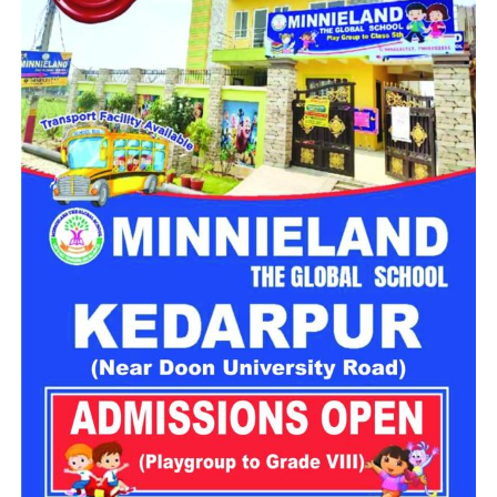
नारी निकेतन में रहने वाली महिलाओं और बच्चों को सुरक्षित माहौल के साथ-
साथ घर जैसा अपनापन और स्वतंत्रता देना है।
उत्तराखंड में बन रहा ‘आलंबन गांव’
महिला सशक्तिकरण एवं बाल विकास विभाग
के निदेशक आईएएस बंशीलाल
राणा के मुताबिक, नारी निकेतन में आने वाली कई महिलाएं और बच्चे खुद को
एक बंद संस्थान या जेल जैसी जगह पर महसूस करते हैं। यही वजह है कि
कई बार बच्चे वहां से निकलने या भागने की कोशिश तक करने लगते हैं।
इसी समस्या को ध्यान में रखते हुए विभाग अब ऐसा इंफ्रास्ट्रक्चर तैयार
करने की दिशा में काम कर रहा है, जहां रहने वाले लोगों को संस्थागत माहौल
के बजाय परिवार जैसा वातावरण मिल सके।
16 घरों में मिलेगा परिवार जैसा माहौल
प्रस्तावित आलंबन गांव में कॉटेज और छोटे घर विकसित किए जाएंगे। यहां
एक परिवार की तर्ज पर लोगों को रखा जाएगा। योजना के मुताबिक, एक
यूनिट में करीब दो महिलाएं, चार बच्चे और एक किशोरी को शामिल किया