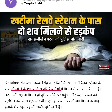
पर होने की बात कही, जबकि सहायक अभियंता पवन उप्रेती ने फील्ड में
By
Yogita Bisht
व्यस्त होने का हवाला दिया।
इस रवैये को लेकर स्थानीय लोगों में भारी नाराज़गी है और विद्युत विभाग की
कार्यशैली पर सवाल उठ रहे हैं।
#Khateemaaccident #
Highvoltagewire
#
Schoolbusmishap #
Electricshock #
Powerlinedanger
RELATED TOPICS:
ELECTRIC SHOCK
HIGH VOLTAGE WIRE
KHATEEMA ACCIDENT
POWER LINE DANGER
SCHOOL BUS MISHAP
UP NEXT
चारधाम यात्रा: केदारनाथ में तैयारियां तेज़, मुख्य सचिव आनंद बर्धन ने
Khatima News : ऊधम सिंह नगर जिले के खटीमा में रेलवे स्टेशन के
किया स्थलीय निरीक्षण…
पास
दो लोगों के शव संदिग्ध परिस्थितियों
में मिलने से सनसनी फैल गई।
DON'T MISS
घटना की सूचना मिलते ही पुलिस मौके पर पहुंची और घटनास्थल को
हरिद्वार: पाकिस्तान से युद्ध की आशंका, ज्योतिषाचार्यों ने की
सुरक्षित कर जांच शुरू कर दी। एक ही स्थान पर दो शव मिलने के बाद
भविष्यवाणी….
इलाके में तरह-तरह की चर्चाएं होने लगी हैं।