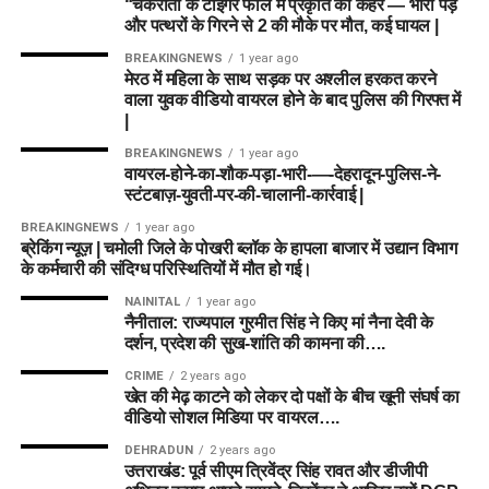
“चकराता के टाइगर फॉल में प्रकृति का कहर — भारी पेड़
और पत्थरों के गिरने से 2 की मौके पर मौत, कई घायल |
BREAKINGNEWS
1 year ago
मेरठ में महिला के साथ सड़क पर अश्लील हरकत करने
वाला युवक वीडियो वायरल होने के बाद पुलिस की गिरफ्त में
|
BREAKINGNEWS
1 year ago
वायरल-होने-का-शौक-पड़ा-भारी-—-देहरादून-पुलिस-ने-
स्टंटबाज़-युवती-पर-की-चालानी-कार्रवाई |
BREAKINGNEWS
1 year ago
ब्रेकिंग न्यूज़ | चमोली जिले के पोखरी ब्लॉक के हापला बाजार में उद्यान विभाग
के कर्मचारी की संदिग्ध परिस्थितियों में मौत हो गई।
NAINITAL
1 year ago
नैनीताल: राज्यपाल गुरमीत सिंह ने किए मां नैना देवी के
दर्शन, प्रदेश की सुख-शांति की कामना की….
CRIME
2 years ago
खेत की मेढ़ काटने को लेकर दो पक्षों के बीच खूनी संघर्ष का
वीडियो सोशल मिडिया पर वायरल….
DEHRADUN
2 years ago
उत्तराखंड: पूर्व सीएम त्रिवेंद्र सिंह रावत और डीजीपी